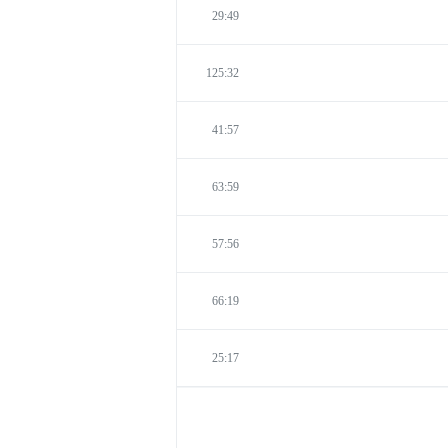
29:49
125:32
41:57
63:59
57:56
66:19
25:17