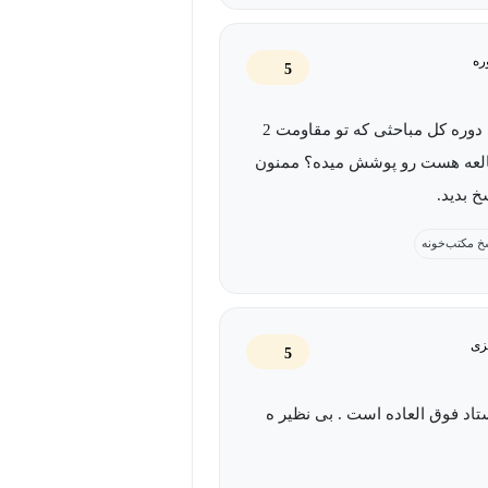
ره
5
سلام. این دوره کل مباحثی که تو مقاومت 2
لعه هست رو پوشش میده؟ ممنون
 بدید.
خ مکتب‌خونه
زی
5
اد فوق العاده است . بی نظیر ه