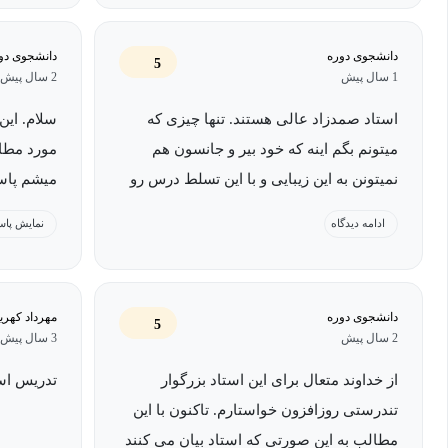
دانشجوی دوره
دانشجوی دو
***این دوره درحال تکمیل است***
5
1 سال پیش
2 سال پیش
استاد صمدزاد عالی هستند. تنها چیزی که
میتونم بگم اینه که خود بیر و جانسون هم
مورد مطا
نمیتونن به این زیبایی و با این تسلط درس رو
میشم پاسخ
ارائه بدند. امیدوارم که همیشه سلامت و
ادامه دیدگاه
نمایش پاس
تندرست باشند.
دانشجوی دوره
مهرداد کهری
5
2 سال پیش
3 سال پیش
از خداوند متعال برای این استاد بزرگوار
تدریس است
تندرستی روزافزون خواستارم. تاکنون با این
مطالب به این صورتی که استاد بیان می کنند