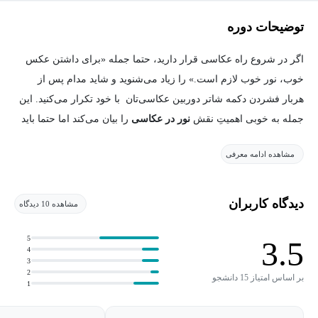
توضیحات دوره
اگر در شروع راه عکاسی قرار دارید، حتما جمله «برای داشتن عکس
خوب، نور خوب لازم است.» را زیاد می‌شنوید و شاید مدام پس از
هربار فشردن دکمه شاتر دوربین عکاسی‌تان با خود تکرار می‌کنید. این
جمله به خوبی اهمیتِ نقش
نور در عکاسی
را بیان می‌کند اما حتما باید
پیش شرط‌هایی را به این جمله اضافه کنیم. اگر بخواهیم کمی کامل‌تر
مشاهده ادامه معرفی
به این عبارت نگاه کنیم باید بگویم «برای داشتن عکس خوب، باید بدانیم
چطور از نور استفاده کنیم.»
دیدگاه کاربران
مشاهده 10 دیدگاه
برای
شناخت نور در عکاسی
و پی بردن به میزان اهمیت نور در عکاسی
5
3.5
4
علاوه بر تمرین و مشاهده، مطالعه نیز می‌تواند کمک کننده باشد و در
3
2
ادامه مسیر عکاسی شما را با انواع نور در عکاسی و نحوه استفاده
بر اساس امتیاز 15 دانشجو
1
درست از نور نیز آشنا کند. . برای رسیدن به بهترین حالت نوردهی، به
دانش، مهارت، هنر و خلاقیت نیاز دارید. شرکت در دوره
آموزش رایگان