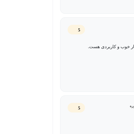
در واقع Emmet که قبلا Zen Coding نامیده می‌شد، مجموعه‌ای از افزونه‌ها برای ویرایشگرهای متن (IDE) است
5
وش‌­هایی که این پلاگین در اختیارتان قرار
ار خوب و کاربردی هست.
ت خود صرفه­‌جویی کنید. به‌صورت کلی
میزان کیفیت و بالا بردن حجم کار شما
 دوره آموزش رایگان Emmet تهیه شده است این دوره برای همه برنامه‌ نویسان،
ره
5
دسی کامپیوتر می‌تواند مناسب و کاربردی