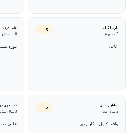
که کد نویسی و ویرایش با سرعت‌بالا در HTML ،XML ،XSLT و سایر فرمت‌های کد را امکان‌پذیر می‌کند.
پارسا کیانی
علی فرداد
5
7 ماه پیش
8 ماه پیش
Emmet در سال 2008 ارائه شده است و شما می­‌توانید به کمک ر
عالی
دوره بسی
می‌دهد، در زمانی کم، حجم کد زیادی را بنویسید و به این ترتیب در وق
Emmet سرعت توسعه شما را به شدت افزایش می‌دهد و می‌تواند در 
نقش مفید و مهمی را ایجاد کند.
دوره آموزش رایگان Emmet مناسب چه کسانی است؟
با توجه به مباحثی که در این
ساناز رضایی
دانشجوی دو
5
علاقه­‌مندان به برنامه‌­نویسی، دانشجویان و فارغ­‌التحصیلان رشته مهن
2 سال پیش
3 سال پیش
باشد.
واقعا کامل و کاربردی
عالی بود