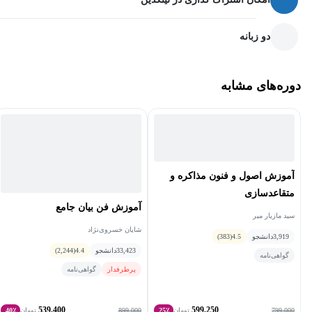
دو زبانه
دوره‌های مشابه
آموزش اصول و فنون مذاکره و
متقاعدسازی
آموزش فن بیان جامع
سید مازیار میر
شایان خسروی‌نژاد
3,919
دانشجو
4.5
(383)
33,423
دانشجو
4.4
(2,244)
گواهی‌نامه
پرطرفدار
گواهی‌نامه
539,400
599,250
899,000
799,000
تومان
25٪
تومان
40٪