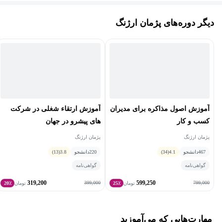
عنوان کارشناس برنامه در حوزه راه اندازی کسب و کار حضور داشته و
سعی در انتقال تجربه به دوستداران این مسیر بوده ام.
دیگر دوره‌های پژمان ارژنگ
همچنین کتاب و مقالات علمی در مجلات داخلی و بین المللی در حوزه
کسب و کار از اینجانب منتشر شده است.
آموزش اصول مذاکره برای مدیران
آموزش ارتقاء شغلی در شرکت
کسب و کار
های پیشرو در جهان
پژمان ارژنگ
پژمان ارژنگ
467
دانشجو
4.1
(34)
220
دانشجو
3.8
(13)
گواهی‌نامه
گواهی‌نامه
319,200
599,250
399,000
799,000
تومان
25٪
تومان
20٪
مهارت‌هایی که می‌آموزید