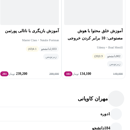
داریم.
در فصل هفتم نیز محاسبات نمادین رو داریم که بسیار فصل مهم و
پرکاربردی هستش که از جمله آن‌ها ایجاد متغیرها و عبارات نمادین،
آموزش خلق محتوا با هوش
آموزش بازیگری با ناتالی پورتمن
ایجاد ماتریس با استفاده از متغیرهای نمادین، ارزیابی عبارات نمادین،
مصنوعی: 10 برابر کردن خروجی
Master Class • Natalie Portman
ارزیابی متغیرهای نمادین چندمتغیره، مشتق‌گیری از عبارات نمادین،
شما با ChatGPT
Udemy • Brad Merrill
2,833
دانشجو
4.1
(43)
انتگرال‌گیری از عبارات نمادین، جبر خطی و.....رو در این آموزش در
902
دانشجو
3.9
(20)
زیرنویس
خدمت شما دانشجویان عزیز هستم.
زیرنویس
239,200
134,100
299,000
149,000
تومان
10٪
تومان
20٪
مهران کاویانی
1
دوره
184
دانشجو