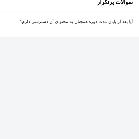
سوالات پرتکرار
آیا بعد از پایان مدت دوره همچنان به محتوای آن دسترسی دارم؟
بله. پس از پایان مدت دوره نیز به ویدئوها، تمرین‌ها، پروژه‌ها و سایر
محتوای آموزشی دوره دسترسی خواهید داشت؛ اما امکان تصحیح
تمرین‌ها توسط پشتیبان دوره و دریافت گواهی‌نامه برای شما وجود
نخواهد داشت.