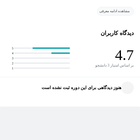
مشاهده ادامه معرفی
در این دوره آموزشی ابتدا در فصل اول مقدمات کار با متلب از جمله
مقدمه معرفی نرم افزار، محیط کار با متلب، پنجره دستورات، پنجره
پوشه جاری،متغیرهای خاص در متلب،انواع عملگرها از جمله عملگرهای
دیدگاه کاربران
مقایسه ای،عملگرهای محاسباتی،عملگرهای منطقی، عملگر
ترانهاده،توابع در متلب و.....می باشد.
5
4.7
4
3
در فصل دوم با ماتریس‌ها و آرایه‌ها سروکار داریم ابتدا ساخت
2
بر اساس امتیاز 3 دانشجو
1
ماتریس‌ها در متلب سپس واردکردن لیستی به‌صورت ساده، ایجاد
ماتریس‌ها با استفاده از توابع پیش‌ساخته، ایجاد ماتریس با استفاده از
هنوز دیدگاهی برای این دوره ثبت نشده است
دستور linspace،ایجاد ماتریس با استفاده از توابع، دترمینال ماتریس،
معکوس ماتریس، ماتریس صفر، ماتریس جادو، ماتریس پاسکال،
ماتریس یک، حذف سطر و ستون‌ها از ماتریس، تابع sum، دسترسی به
عناصر ماتریس‌ها، ریاضیات مقدماتی در متلب، توابع مثلثاتی، توابع
نمایی، گرد کردن، حل دستگاه معادله خطی رو داریم.