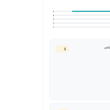
یر زبان‌آموزان مکالمه داشته باشید و
5
4
3
2
 طور مداوم گوش دهید تا هم قدرت
1
ها را آسان‌تر حفظ کنید.
ت را با هم تمرین کنید. این کار در
بادی
5
ه نام و کشور، تلفظ حروف، روزهای
عداد 0 تا 10