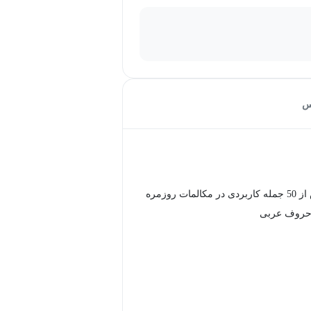
س
مات روزمره
حروف عربی