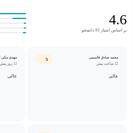
برای تقویت قدرت مکالمه خود نیز می‌توانید از طریق تالار گفتگو با سا
سؤالات خود را از مدرس بپرسید.
4.6
پیشنهاد می‌شود فایل‌های صوتی را در طول روز و در اوقات فراغت به
بر اساس امتیاز 83 دانشجو
شنیداری و هم قدرت تلفظتان تقویت شود و با شنیدن چندبارۀ عبارات آن
همچنین پیشنهاد می‌شود هم‌یاری برای خود انتخاب کنید تا بتوانید مکالما
محمد صادق قاسمی
مهدی مکی ا
5
22 ساعت پیش
12 روز پیش
تثبیت آموزه‌هایتان تأثیر بسیاری دارد.
عالی
عالی
دوره مقدماتی دارای 8 فصل به شرح زیر است:
فصل اول (سلام و آشنایی): سلام کردن، آشنایی، سؤال پرسیدن دربار
هفته
فصل دوم (کلاس): لوازم کلاس، هذا/ هذه، ما/ من، افعال کاربردی در کلاس، ا