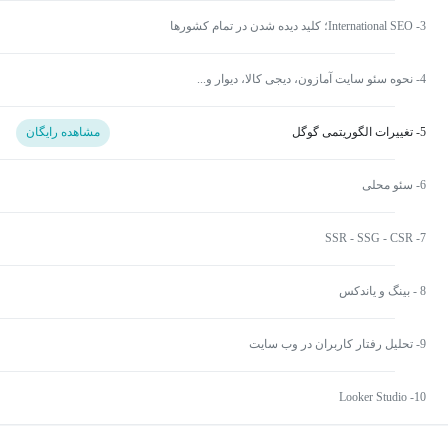
3- International SEO؛ کلید دیده‌ شدن در تمام کشورها
4- نحوه سئو سایت آمازون، دیجی کالا، دیوار و...
5- تغییرات الگوریتمی گوگل
مشاهده رایگان
6- سئو محلی
7- SSR - SSG - CSR
8 - بینگ و یاندکس
9- تحلیل رفتار کاربران در وب سایت
10- Looker Studio