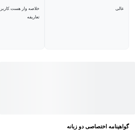
در ادامه، شیوه‌ی تحلیل و بهینه‌سازی سئوی سایت‌های بزرگ و پیچیده‌ای
عالی
خلاصه وار هست.کاربرد 
مانند آمازون، دیجی‌کالا و دیوار بررسی می‌شود تا درک کاملی از
تعاریفه
استراتژی‌های سئوی پیشرفته و مقیاس‌پذیر به دست آورید.
این دوره ویژه‌ی افرادی است که می‌خواهند به متخصصان سئوی
پیشرفته، داده‌محور و آینده‌نگر تبدیل شوند.
راز خوانده‌شدن سایت شما توسط هوش مصنوعی
در دنیای امروز، موتورهای جستجو دیگر صرفاً صفحات وب را ایندکس
نمی‌کنند، بلکه تلاش می‌کنند مفهوم و هدف محتوا را مانند انسان درک
کنند. هوش مصنوعی در الگوریتم‌های گوگل، بینگ و سایر سیستم‌های
جستجو به‌گونه‌ای طراحی شده است که بتواند داده‌ها را تفسیر کند،
پاسخ‌ها را استخراج کند و بهترین نتیجه را به کاربر ارائه دهد.
گواهینامه اختصاصی دو زبانه
در این دوره به شما آموزش می‌دهیم چطور سایت خود را برای درک