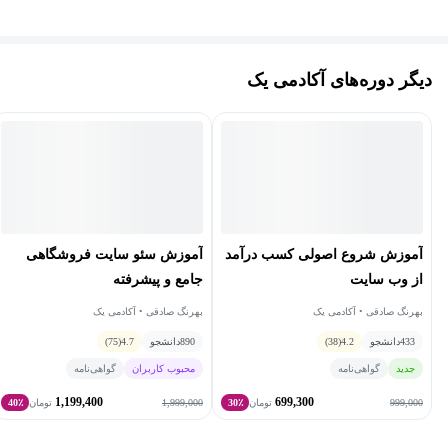
پایدار فروش است. در این درس، گام‌به‌گام می‌آموزید چگونه کاری کنید
که گوگل شما را به مشتریان اطرافتان پیشنهاد دهد.
دیگر دوره‌های آکادمی یک
آموزش سئو بین‌المللی International SEO
وقتی کسب‌وکار شما از مرزهای جغرافیایی عبور می‌کند، سئو نیز باید
جهانی شود. سئوی بین‌المللی International SEO هنر و علم بهینه‌سازی
وب‌سایت برای بازارها، زبان‌ها و فرهنگ‌های مختلف است؛ جایی که
رقابت جهانی آغاز می‌شود و جزئیات فنی و زبانی تعیین‌کننده‌ی موفقیت
هستند.
آموزش شروع اصولی کسب درآمد
آموزش سئو سایت فروشگاهی
از وب‌ سایت
جامع و پیشرفته
همچنین می‌فهمید چطور باید استراتژی کلمات کلیدی را برای کشورهای
بهرنگ صادقی • آکادمی یک
بهرنگ صادقی • آکادمی یک
گوناگون طراحی کنید تا محتوای شما با فرهنگ و نیاز بازار هدف هماهنگ
433
دانشجو
4.2
(38)
890
دانشجو
4.7
(75)
باشد. هدف سئوی بین‌المللی تنها افزایش ترافیک نیست؛ بلکه ایجاد
جدید
گواهی‌نامه
محبوب کاربران
گواهی‌نامه
حضوری قدرتمند در سطح جهانی است. با اجرای تکنیک‌های این درس،
1,199,400
699,300
1,999,000
999,000
تومان
30٪
تومان
40٪
برند شما در هر کشوری که فعالیت دارد، به‌درستی شناخته می‌شود و
موتورهای جستجو محتوایتان را متناسب با زبان و منطقه‌ی کاربر ارائه