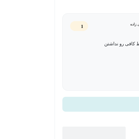
 زاده
1
 کافی رو نداشتن
محور نکته میچرخه اگه این چیز هایی که