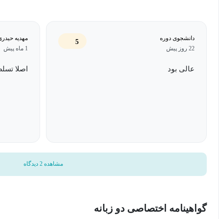
اینترنتی تحت عنوان زبان نشانه گذاری ابر متن تایید و منتشر شد.
دانشجوی دوره
مهدیه حیدری
html نسخه های گوناگونی داره
5
22 روز پیش
1 ماه پیش
عالی بود
اصلا تسلط
با HTML چیکار میشه کرد؟
با HTML میشه چهار چوب سایت رو بنا کرد
و با CSS هم یه رنگ و لعابی به سایتمون میدیم
و javascript هم سایتمون رو کنشگرا میکنیم
و من توی این دوره خیلی نکته راجع به این قضیه گفتم این دوره بیشتر 
مشاهده 2 دیدگاه
توی دوره گفتم رو ندونید گیج میشید!
گواهینامه اختصاصی دو زبانه