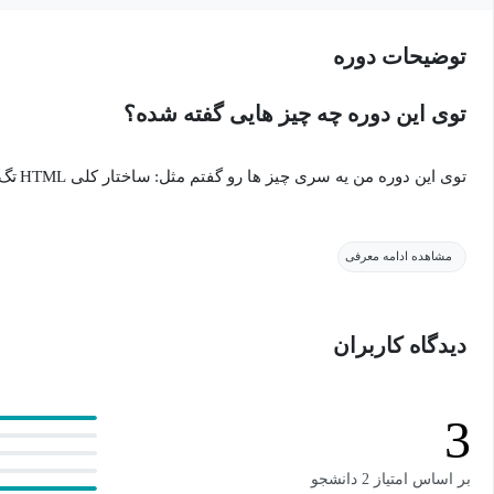
توضیحات دوره
توی این دوره چه چیز هایی گفته شده؟
توی این دوره من یه سری چیز ها رو گفتم مثل:
ساختار کلی HTML
تگ
اگه دوره ی دیگه من در مکتب‌خونه رو دیده باشید میدونید که من هم
مشاهده ادامه معرفی
باشه
دیدگاه کاربران
HTML چیه؟
HTMLمخفف عبارت Hyper Text Markup Languege هست
3
بر اساس امتیاز 2 دانشجو