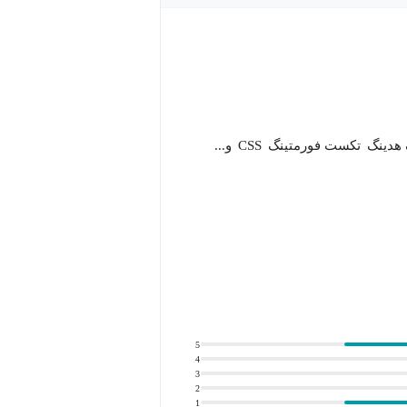
 هدینگ
تکست فورمتینگ
CSS
و...
یشه سعی میکنم دوره هام مختصر و ساده
5
4
3
2
توی آخرهای سال 1991 بود که تیم برنرز لی HTML رو معرفی کرد و توی سال 1993 توسط کارگروه مهندسان
1