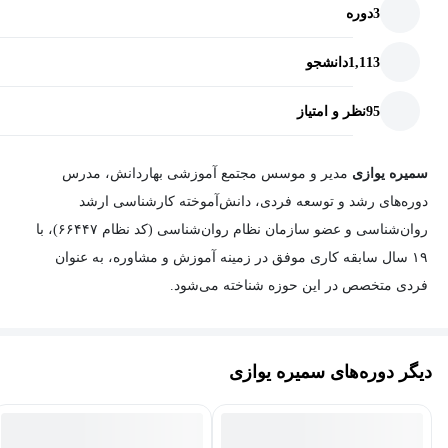
3
دوره
چون هر روزی که برای ساختن خودت منتظر بمونی، فرصتیه که از
دست می‌دی
1,113
دانشجو
✨ تصمیم با توست...
95
نظر و امتیاز
می‌خوای ادامه‌ی زندگیت رو مثل قبل ادامه بدی؟
یا آماده‌ای که «منِ رؤیایی» خودت رو بسازی؟
سمیره یوازی
مدیر و موسس مجتمع آموزشی بهاردانش، مدرس
دوره‌های رشد و توسعه فردی، دانش‌آموخته کارشناسی ارشد
اگر آماده‌ای، همین حالا ثبت‌نام کن و سفر خودشناسی و رشدت رو
روان‌شناسی و عضو سازمان نظام روان‌شناسی (کد نظام ۶۶۴۴۷)، با
شروع کن.
۱۹ سال سابقه کاری موفق در زمینه آموزش و مشاوره، به عنوان
ما فقط یک‌بار زندگی می‌کنیم، اما می‌تونیم همین یک‌بار رو طوری
فردی متخصص در این حوزه شناخته می‌شود.
بسازیم که رؤیایی باشه.
ایشان طی سال‌ها تجربه، در مدارس مختلف فعالیت کرده و دوره‌های
ثبت‌نام کن و شروع کن!
مختلفی در زمینه خودشناسی، مهارت‌های ارتباطی، مهارت‌های زندگی و
دیگر دوره‌های سمیره یوازی
منتظرت هستم...
روان‌شناسی برگزار کرده است. به عنوان مدیر و موسس مجتمع
آموزشی بهاردانش که شامل پیش‌دبستانی، دبستان و آموزشگاه علمی