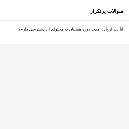
سوالات پرتکرار
آیا بعد از پایان مدت دوره همچنان به محتوای آن دسترسی دارم؟
بله. پس از پایان مدت دوره نیز به ویدئوها، تمرین‌ها، پروژه‌ها و سایر
محتوای آموزشی دوره دسترسی خواهید داشت؛ اما امکان تصحیح
تمرین‌ها توسط پشتیبان دوره و دریافت گواهی‌نامه برای شما وجود
نخواهد داشت.