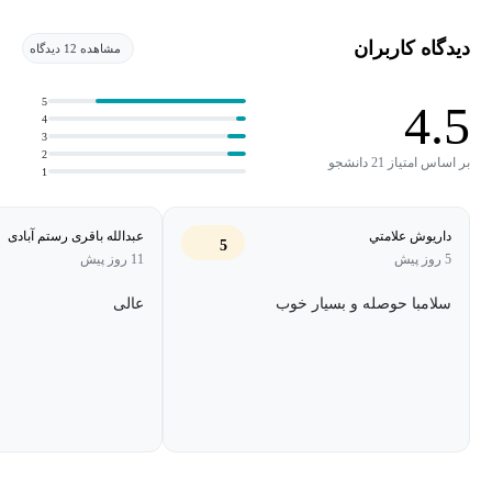
مزایای یادگیری شطرنج:
دیدگاه کاربران
مشاهده 12 دیدگاه
افزایش تمرکز و دقت در کار و زندگی
تقویت حافظه و مهارت‌های حل مسئله
5
4.5
4
بالا رفتن قدرت برنامه‌ریزی و تحلیل
3
2
بر اساس امتیاز 21 دانشجو
1
رشد اعتمادبه‌نفس در تصمیم‌گیری
سرگرمی سالم و هوشمندانه برای هر سن و سطحی
داريوش علامتي
عبدالله باقری رستم آبادی
5
5 روز پیش
11 روز پیش
سلامبا حوصله و بسیار خوب
عالی
اهداف و دستاوردهای دوره
آشنایی جامع با مفاهیم پایه:
آشنایی با صفحه شطرنج، قوانین حرکت مهره‌ها و اصول اولیه بازی
به‌گونه‌ای که حتی بدون هیچ پیش‌نیازی بتوانید به سرعت قدم‌های
اولیه را بردارید.