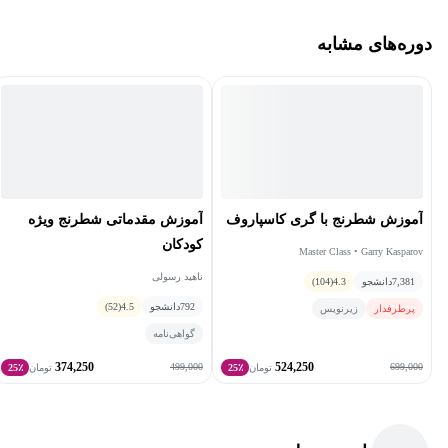
است.
دوره‌های مشابه
توسعه مهارت‌های شناختی و جلوگیری از آسیب‌های مغزی:
مطالعات علمی نشان داده‌اند که بازی شطرنج می‌تواند به تقویت
عملکرد شناختی و کاهش احتمال ابتلا به بیماری‌هایی مانند آلزایمر
کمک کند.
ساختار دوره
آموزش شطرنج با گری کاسپاروف
آموزش مقدماتی شطرنج ویژه
بخش مقدماتی – شروع با مبانی شطرنج:
کودکان
Master Class • Garry Kasparov
معرفی تاریخچه و اهمیت فرهنگی شطرنج
ناهید رسولی
7,381
دانشجو
4.3
(104)
آموزش قوانین و نحوه حرکت مهره‌ها
792
دانشجو
4.5
(52)
پرطرفدار
زیرنویس
آشنایی با صفحه شطرنج و چیدمان اولیه مهره‌ها
گواهی‌نامه
بخش استراتژیک – تسلط بر تفکر چندلایه:
374,250
524,250
499,000
699,000
تومان
25٪
تومان
25٪
کنترل مرکز صفحه و مدیریت موقعیت
برنامه‌ریزی بلندمدت و مدیریت پیاده
مفاهیم دفاعی و حمله با رویکرد استراتژیک