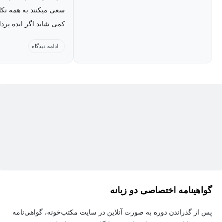
سعی میکنند به همه نکا
دوره آموزشی ایلوستریتور مقدماتی برای همه علاقه‌مندان به طراحی
کمی شاید اگر ایده پر
در فضای دیجیتال، طراحی لوگو، طراحی وب‌سایت، UI و...مناسب
تصاویر خاص رو بهش ا
است. با یادگیری این دوره، شما قادر خواهید بود انواع لوگوها، نمادها،
ادامه دیدگاه
جذاب تر هم میشد و جا 
الگوها، نمودارها، تایپوگرافی‌ها، اینفوگرافیک‌ها، پوسترها، نقشه‌ها و
بشه.
تصاویر پیچیده را برای چاپ، وب و رابط‌های تعاملی طراحی کنید. مزیت
استفاده از ایلوستریتور این است که خروجی کار شما مستقل از
رزولوشن خواهد بود و کیفیت آثار هنری ایجاد شده همیشه حفظ
می‌شود.
پیش‌نیاز
شروع این دوره هیچ پیش‌نیازی ندارد و کلیه مطالب به‌صورت جامع و
قدم‌به‌قدم به شما ارائه خواهد شد تا در انتهای دوره به یک کاربر
حرفه‌ای در کار با این نرم افزار تبدیل شوید.
گواهینامه اختصاصی دو زبانه
پس از گذراندن دوره به صورت آنلاین در سایت مکتب‌خونه، گواهی‌نامه