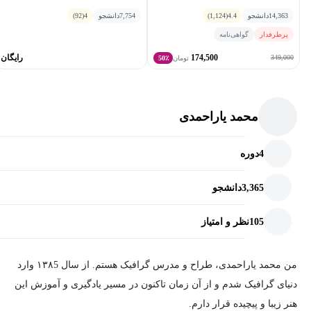
14,363
دانشجو
4.4
(1,124)
7,754
دانشجو
4
(92)
پرطرفدار
گواهی‌نامه
174,500
رایگان
349,000
تومان
50٪
محمد یاراحمدی
4
دوره
3,365
دانشجو
105
نظر و امتیاز
من محمد یاراحمدی، طراح و مدرس گرافیک هستم. از سال ۱۳۸5 وارد
دنیای گرافیک شدم و از آن زمان تاکنون در مسیر یادگیری و آموزش این
هنر زیبا و پیچیده قرار دارم.