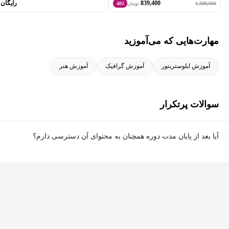
839,400
رایگان
1,399,000
تومان
40٪
مهارت‌هایی که می‌آموزید
اهداف و علایق
آموزش ایلوستریتور
آموزش گرافیک
آموزش هنر
دوست دارم اطلاعات و دانشم را با دیگران به اشتراک بگذارم و به
عنوان یک مدرس و طراح، همواره به دنبال خلق آثار نو و خلاقانه هستم.
هدف من این است که بتوانم الهام‌بخش دیگران باشم و به آنها کمک کنم
سوالات پرتکرار
تا به بهترین نسخه از خودشان در دنیای گرافیک تبدیل شوند.
آیا بعد از پایان مدت دوره همچنان به محتوای آن دسترسی دارم؟
بله. پس از پایان مدت دوره نیز به ویدئوها، تمرین‌ها، پروژه‌ها و سایر
محتوای آموزشی دوره دسترسی خواهید داشت؛ اما امکان تصحیح
تمرین‌ها توسط پشتیبان دوره و دریافت گواهی‌نامه برای شما وجود
نخواهد داشت.