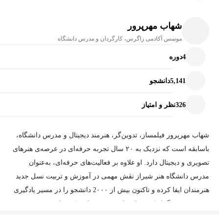
پروژه‌های سینمایی یا ایجاد استودیو شخصی خودت.
پریمیر ابزاری است برای تبدیل خلاقیت به درآمد؛ برای ساختن و روایت
شهاب مهرپرور
کردن داستان‌هایت از نگاه خودت.
موسس آکادمی زاگرس، کارگردان و مدرس دانشگاه
4
دوره
نتیجه این دوره؟
5,141
دانشجو
در پایان این دوره، تو می‌تونی:
326
نظر و امتیاز
پروژه‌های حرفه‌ای تدوین و صداگذاری را به‌صورت مستقل انجام دهی
شهاب مهرپرور فیلمساز، تدوین‌گر، هنرمند دیجیتال و مدرس دانشگاه،
رنگ، نور و حس ویدیو را مثل یک فیلم‌ساز کنترل کنی
باسابقه است که نزدیک به ۲۰ سال تجربه‌ حرفه‌ای در عرصه‌ی هنرهای
برای برندها، یوتیوبرها و شبکه‌های اجتماعی محتوای حرفه‌ای تولید کنی
تصویری و دیجیتال دارد. او علاوه بر فعالیت‌های حرفه‌ای، به‌عنوان
و مهم‌تر از همه، مهارتت را به درآمدی پایدار و خلاقانه تبدیل کنی.
مدرس دانشگاه هنر شیراز نقش مهمی در آموزش و تربیت نسل جدید
هنرمندان ایفا کرده و تاکنون بیش از 2۰۰۰ دانشجو را در مسیر یادگیری
دوره جامع پریمیر پرو – یاد بگیر، خلق کن، و از مهارتت درآمد بساز.
تدوین، موشن‌گرافیک و جلوه‌های ویژه همراهی کرده است.