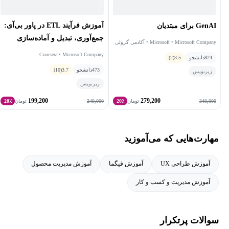
آموزش فرآیند ETL در پاور بی‌آی:
GenAI برای مبتدیان
جمع‌آوری، تبدیل و آماده‌سازی
Microsoft • Microsoft Company • آکادمی گرولی
داده‌ها
Coursera • Microsoft Company
824
دانشجو
3.5
(2)
473
دانشجو
3.7
(10)
زیرنویس
زیرنویس
199,200
279,200
249,000
349,000
تومان
20٪
تومان
20٪
مهارت‌هایی که می‌آموزید
آموزش طراحی UX
آموزش فیگما
آموزش مدیریت محصول
آموزش مدیریت و کسب و کار
سوالات پرتکرار