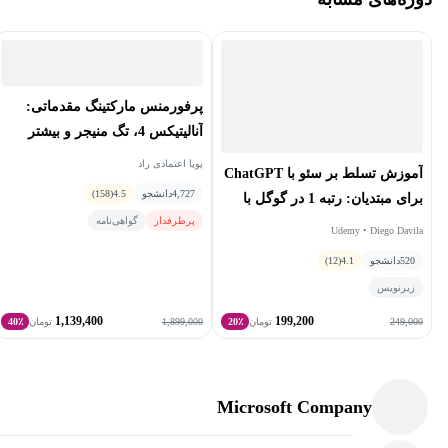
پرفورمنس مارکتینگ مقدماتی:
آنالیتیکس 4، تگ منیجر و بیشتر
پویا اعتمادی راد
آموزش تسلط بر سئو با ChatGPT
4,727
دانشجو
4.5
(158)
برای مبتدیان: رتبه 1 در گوگل با
پرطرفدار
گواهی‌نامه
هوش مصنوعی
Udemy • Diego Davila
520
دانشجو
4.1
(12)
زیرنویس
1,139,400
199,200
1,899,000
249,000
تومان
20٪
تومان
40٪
Microsoft Company