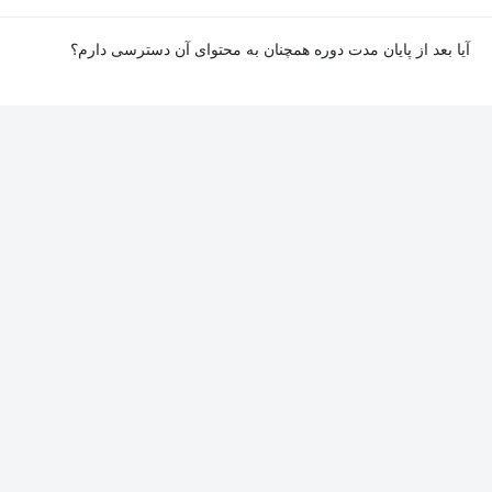
آیا بعد از پایان مدت دوره همچنان به محتوای آن دسترسی دارم؟
بله. پس از پایان مدت دوره نیز به ویدئوها، تمرین‌ها، پروژه‌ها و سایر
محتوای آموزشی دوره دسترسی خواهید داشت؛ اما امکان تصحیح
تمرین‌ها توسط پشتیبان دوره و دریافت گواهی‌نامه برای شما وجود
نخواهد داشت.