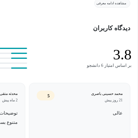
مشاهده ادامه معرفی
برای بیان عواطف و احساسات شخصی یک روش موثر در اختیار می گذا
نیز ابزار لذت و سرگرمی یا کسب آرامش می باشد. در این دوره این هنر 
دیدگاه کاربران
کلاسیک به صورت اصولی به هنرجویان آموزش داده می شود. این دور
3.8
بر اساس امتیاز 6 دانشجو
محمد حسینی باصری
محدثه متقی
5
21 روز پیش
2 ماه پیش
عالی
توضیحات و
متنوع بسی