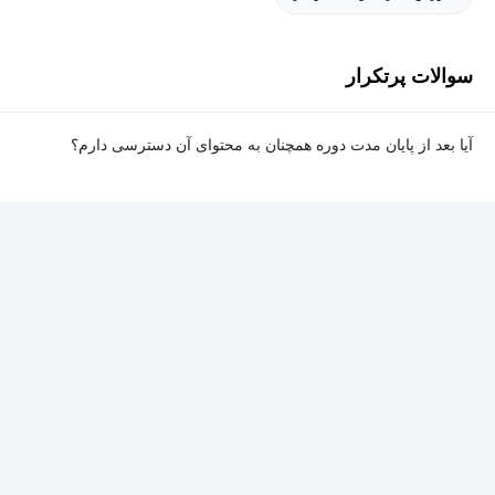
سوالات پرتکرار
آیا بعد از پایان مدت دوره همچنان به محتوای آن دسترسی دارم؟
بله. پس از پایان مدت دوره نیز به ویدئوها، تمرین‌ها، پروژه‌ها و سایر
محتوای آموزشی دوره دسترسی خواهید داشت؛ اما امکان تصحیح
تمرین‌ها توسط پشتیبان دوره و دریافت گواهی‌نامه برای شما وجود
نخواهد داشت.