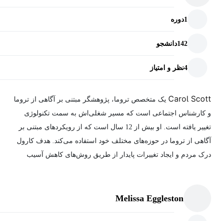
1
دوره
142
دانشجو
4
نظر و امتیاز
Carol Scott
یک متخصص تروما، پژوهشگر مبتنی بر آگاهی از تروما
و کارشناس اجتماعی است که مسیر شغلی‌اش به سمت تکنولوژی
تغییر یافته است. او بیش از 12 سال است که از رویکردهای مبتنی بر
آگاهی از تروما در حوزه‌های مختلف خود استفاده می‌کند. هدف کارول
درک مردم و ایجاد تغییرات پایدار از طریق روش‌های کاهش آسیب
است. او دارای مدرک کارشناسی ارشد در کار اجتماعی و دکترای رفاه
اجتماعی از دانشگاه بافالو است و به‌عنوان یکی از بنیان‌گذاران Trauma-
Informed Technology به کمک ساخت تکنولوژی‌های آگاه از تروما
Melissa Eggleston
پرداخته است.