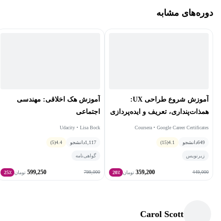
دوره‌های مشابه
آموزش شروع طراحی UX:
آموزش هک اخلاقی: مهندسی
همذات‌پنداری، تعریف و ایده‌پردازی
اجتماعی
Udacity • Lisa Bock
Coursera • Google Career Certificates
649
دانشجو
4.1
(15)
1,117
دانشجو
4.4
(5)
زیرنویس
گواهی‌نامه
599,250
359,200
799,000
449,000
تومان
20٪
تومان
25٪
Carol Scott