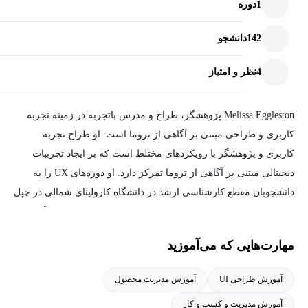
1
دوره
142
دانشجو
4
نظر و امتیاز
Melissa Eggleston پژوهشگر، طراح و مدرس باتجربه در زمینه تجربه
کاربری و طراحی مبتنی بر آگاهی از تروما است. او طراح تجربه
کاربری و پژوهشگر با رویکردهای مختلط است که بر ایجاد تجربیات
دیجیتالی مبتنی بر آگاهی از تروما تمرکز دارد. او دوره‌های UX را به
دانشجویان مقطع کارشناسی ارشد در دانشگاه کارولینای شمالی در چپل
هیل تدریس می‌کند. ملیسا در حال انجام دکتری طراحی از دانشگاه
ایالتی کارولینای شمالی و همچنین یکی از بنیانگذاران Trauma-Informed
مهارت‌هایی که می‌آموزید
Technology است.
آموزش طراحی UI
آموزش مدیریت محصول
آموزش مدیریت و کسب و کار