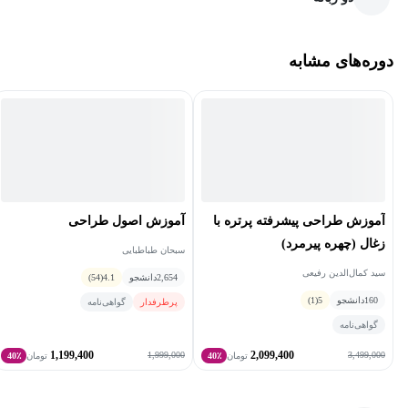
دوره‌های مشابه
آموزش طراحی پیشرفته پرتره با
آموزش اصول طراحی
زغال (چهره پیرمرد)
سبحان طباطبایی
سید کمال‌الدین رفیعی
2,654
دانشجو
4.1
(54)
160
دانشجو
5
(1)
پرطرفدار
گواهی‌نامه
گواهی‌نامه
1,199,400
2,099,400
1,999,000
3,499,000
تومان
40٪
تومان
40٪