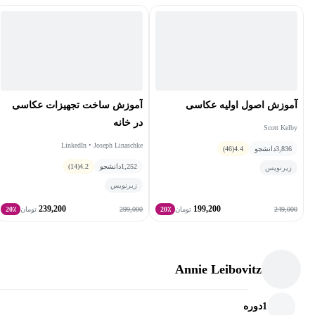
آموزش اصول اولیه عکاسی
آموزش ساخت تجهیزات عکاسی
در خانه
Scott Kelby
LinkedIn • Joseph Linaschke
3,836
دانشجو
4.4
(46)
1,252
دانشجو
4.2
(14)
زیرنویس
زیرنویس
239,200
199,200
299,000
249,000
تومان
20٪
تومان
20٪
Annie Leibovitz
1
دوره