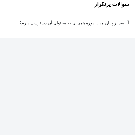
سوالات پرتکرار
آیا بعد از پایان مدت دوره همچنان به محتوای آن دسترسی دارم؟
بله. پس از پایان مدت دوره نیز به ویدئوها، تمرین‌ها، پروژه‌ها و سایر
محتوای آموزشی دوره دسترسی خواهید داشت؛ اما امکان تصحیح
تمرین‌ها توسط پشتیبان دوره و دریافت گواهی‌نامه برای شما وجود
نخواهد داشت.