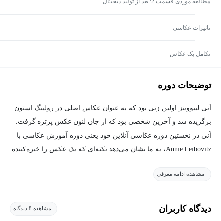
مطالعه موردی قسمت 2: بعد از تولید دیجیتال
تاثیرات عکاسی
تکامل یک عکاس
توضیحات دوره
آنی لیبوویتز اولین زنی بود که به عنوان عکاس اصلی در رولینگ استون
برگزیده شد و آخرین شخصی بود که از جان لنون عکس پرتره گرفت.
آنی در نخستین دوره عکاسی آنلاین خود یعنی دوره آموزش عکاسی با
Annie Leibovitz، به ما نشان می‌دهد نکته‌ای که یک عکس را خیره‌کننده
و جذاب می‌کند تجهیزات یا فناوری نیست بلکه داستان آن است. آنی
مشاهده ادامه معرفی
فلسفه خود را به شما می‌آموزد: چگونه می‌توان کانسپت را توسعه داد،
با سوژه‌ها کار کرد، با نور طبیعی عکس گرفت و تصاویر را پس از تولید
زنده کرد. بیایید دنیا را از نگاه او ببینید.
دیدگاه کاربران
مشاهده 8 دیدگاه