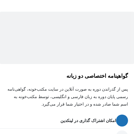
ترکیب تصاویر (Photo Manipulation) رو از پایه یاد بگیری و بتونی
طراحی‌هایی خلق کنی که همه رو شگفت‌زده کنه.
پس اگه آماده‌ای که یه مهارت قدرتمند و پول‌ساز رو به توانایی‌هات
اضافه کنی، همین الان شروع کنیم. اولین قدم رو محکم بردار، قول
می‌دم مسیرش برات لذت‌بخش و پر از خلاقیت باشه! 🚀
گواهینامه اختصاصی دو زبانه
پس از گذراندن دوره به صورت آنلاین در سایت مکتب‌خونه، گواهی‌نامه
رسمی پایان دوره به زبان فارسی و انگلیسی، توسط مکتب‌خونه به
اسم شما صادر شده و در اختیار شما قرار می‌گیرد.
امکان اشتراک گذاری در لینکدین