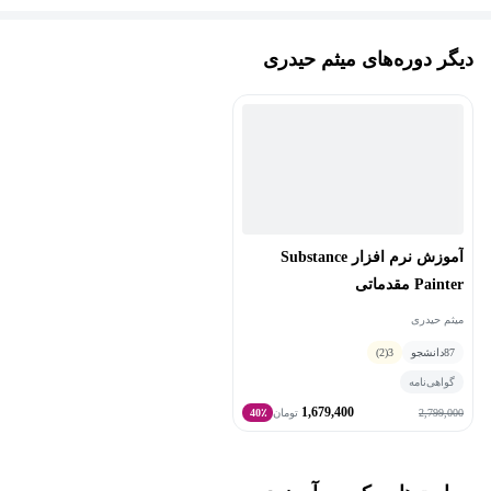
مهارت‌های برنامه‌نویسی:
من به زبان‌های برنامه‌نویسی مختلفی مسلط هستم، از جمله:
دیگر دوره‌های میثم حیدری
Ruby, Elixir, Rust, R, Python, C, C++, C#, F#, JavaScript, Matlab, Lua
حوزه‌های تخصصی:
هوش مصنوعی و یادگیری ماشین: مسلط به مفاهیم و تکنیک‌های
Machine Learning, Deep Learning و AI.
آموزش نرم افزار Substance
توسعه وب: تجربه کار با HTML, CSS, Jekyll و فریم‌ورک Ruby on
Painter مقدماتی
Rails.
میثم حیدری
87
دانشجو
3
(2)
مهارت‌های طراحی و گرافیک:
گواهی‌نامه
1,679,400
2,799,000
تومان
40٪
نرم‌افزارهای طراحی دوبعدی: مسلط به Photoshop, Affinity Photo,
Affinity Designer و Affinity Publisher.