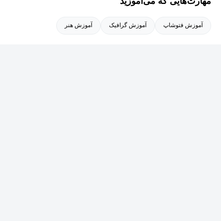
مهارت‌هایی که می‌آموزید
نرم‌افزارهای ویرایش ویدیو: تجربه کار با Davinci Resolve و HitFilm.
آموزش فتوشاپ
آموزش گرافیک
آموزش هنر
مهارت‌های هنر دیجیتال و CG:
من به شدت به دنیای CG (Computer Graphics) و CGI (Computer-
Generated Imagery) علاقه‌مند هستم و در این زمینه با نرم‌افزارهای زیر
کار کرده‌ام:
Blender: برای مدل‌سازی سه‌بعدی، انیمیشن و رندر.
3Ds Max: برای ایجاد مدل‌های سه‌بعدی پیچیده و صحنه‌های بصری.
Arnold: به عنوان یک موتور رندر قدرتمند برای خلق تصاویر واقع‌گرایانه.
Substance Painter: برای ایجاد تکسچرهای با کیفیت بالا و مواد
واقع‌گرایانه بر روی مدل‌های سه‌بعدی.
Substance Designer: برای طراحی مواد و تکسچرهای procedural که در