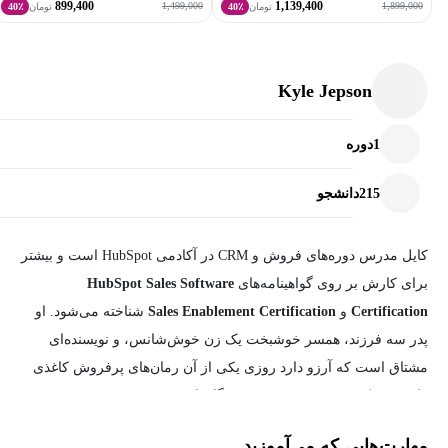
899,400
1,139,400
1,499,000
1,899,000
تومان
40٪
تومان
40٪
Kyle Jepson
1
دوره
215
دانشجو
کایل مدرس دوره‌های فروش و CRM در آکادمی HubSpot است و بیشتر
برای کارش بر روی گواهینامه‌های
HubSpot Sales Software
Certification
و
Sales Enablement Certification
شناخته می‌شود. او
پدر سه فرزند، همسر خوشبخت یک زن خوش‌شانس، و نویسنده‌ای
مشتاق است که آرزو دارد روزی یکی از آن رمان‌های پرفروش کاغذی
را بنویسد که در صف صندوق فروشگاه‌ها می‌بینید.
مهارت‌هایی که می‌آموزید