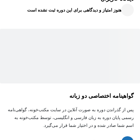
اما این اصطکاک‌ها و دردسرها هستند که می‌توانند مانع از کارایی و
هنوز امتیاز و دیدگاهی برای این دوره ثبت نشده است
پیشرفت شوند. برای موفقیت بلندمدت، باید به حذف این موانع توجه
شود. دوره "Frictionless Sales" به شما چارچوب فروش بدون دردسر را
آموزش می‌دهد که تیم فروش را قادر می‌سازد زمان بیشتری را به
فروش واقعی اختصاص دهد. شما یاد می‌گیرید چگونه تیم خود را با
خریداران هدف هماهنگ کنید، از فرهنگ یادگیری برای ایجاد تحولات
اساسی در سازمان بهره ببرید، و به ساختاری برسید که بهره‌وری،
رضایت مشتری و رشد پایدار را به همراه داشته باشد. با پیاده‌سازی این
رویکرد، می‌توانید به‌طور مداوم تجربه مشتری بهتری ارائه دهید و در
عین حال اهداف تجاری خود را با بهره‌وری بیشتری تحقق بخشید.
گواهینامه اختصاصی دو زبانه
پس از گذراندن دوره به صورت آنلاین در سایت مکتب‌خونه، گواهی‌نامه
رسمی پایان دوره به زبان فارسی و انگلیسی، توسط مکتب‌خونه به
اسم شما صادر شده و در اختیار شما قرار می‌گیرد.