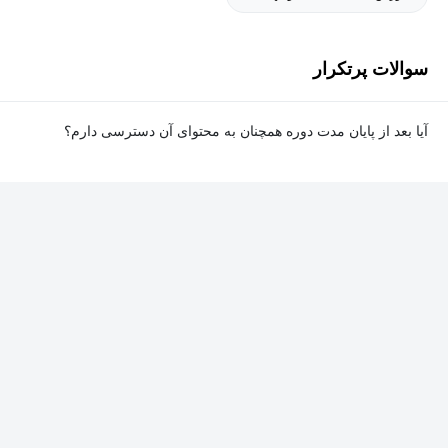
سوالات پرتکرار
آیا بعد از پایان مدت دوره همچنان به محتوای آن دسترسی دارم؟
بله. پس از پایان مدت دوره نیز به ویدئوها، تمرین‌ها، پروژه‌ها و سایر
محتوای آموزشی دوره دسترسی خواهید داشت؛ اما امکان تصحیح
تمرین‌ها توسط پشتیبان دوره و دریافت گواهی‌نامه برای شما وجود
نخواهد داشت.