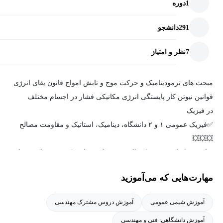
1
دوره
291
دانشجو
7
نظر و امتیاز
مبحث های ترمودینامیک و حرکت موج و تابش امواج قانون بقای انرژی
قوانین نیوتن کار پایستگی انرژی مکانیکی فشار در اجسام مختلف
در فیزیک
✅️فیزیک عمومی ۱ و ۲ دانشگاه، دینامیک، استاتیک و مقاومت مصالح
💥💥💥
مباحث ترکیبات یونی و کووالانسی، موازنه و استوکیومتری واکنش ها،
سرعت در واکنش و سینتیک، مباحث اسید و بازهای قوی و ضعیف
مهارت‌هایی که می‌آموزید
پیل های الکتروشیمیایی، انواع مخلوط ها و محلول ها
✅️شیمی عمومی ۱ و ۲
آموزش شیمی عمومی
آموزش دروس مشترک مهندسی
آموزش دانشگاهی: فنی و مهندسی