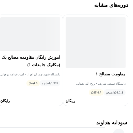
دوره‌های مشابه
آموزش رایگان مقاومت مصالح یک
(مکانیک جامدات 1)
مقاومت مصالح ١
دانشگاه شهید چمران اهواز • امین خواجه دزفولی
1,935
دانشجو
4.5
(24)
دانشگاه صنعتی شریف • روح الله دهقانی
فیروزآبادی
24,011
دانشجو
4.7
(265)
رایگان
رایگان
سودابه هداوند