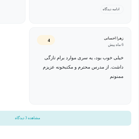
بسته‌ها گرفته تا ایجاد و انتشار بسته‌های شخصی، همه‌وهمه به‌صورت گ
ادامه دیدگاه
داده خواهد شد.
مباحثی که در این دوره پوشش داده می‌شود:
زهرا احسانی
4
6 ماه پیش
آشنایی با NPM: آشنایی با npm و استفاده آن در پروژه‌های خود
خیلی خوب بود، یه سری موارد برام تازگی
نصب و مدیریت Node.js: نصب آخرین نسخه Node.js و مدیریت نسخه‌های مختلف
داشت. از مدرس محترم و مکتبخونه عزیزم
ایجاد پروژه جدید و فایل package.json: ساختار فایل package.json و تنظیمات اولیه پروژه
ممنونم
نصب بسته‌های خارجی: جستجو، انتخاب و نصب بسته‌های موردنیاز از طری
مدیریت وابستگی‌ها: به‌روزرسانی، حذف و مدیریت نسخه‌های مختلف بس
ساختار پوشه node_modules: بررسی ساختار پوشه node_modules و نحوه کارکرد آن
بهترین شیوه‌ها: رعایت بهترین شیوه‌ها برای استفاده مؤثر از NPM
حل مشکلات رایج: رفع مشکلات رایج در هنگام کار با NPM
مشاهده 3 دیدگاه
چرا این دوره برای شما مناسب است؟