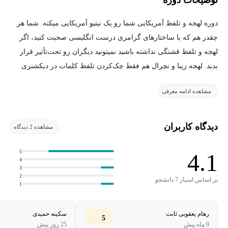
دوره لهجه و تلفظ آمریکایی شما رو یک نیتیو آمریکایی میکنه. شما هر
چقدر هم که با ساختارهای گرامری درست انگلیسی صحبت کنید، اگر
لهجه و تلفظ قشنگی نداشته باشید نمیتونید دیگران رو تحت‌تأثیر قرار
بدید. لهجه زیبا و نچرال هم فقط چک‌کردن تلفظ کلمات در دیکشنری
نیست و شما باید با آیتم‌هایی مثلِ ریتم، تن صدا و استرس کلمات و
مشاهده ادامه معرفی
جملات آشنا باشید.
من تمام این آیتم‌ها رو با هر چیزی که شما برای یک لهجه نچرال و
دیدگاه کاربران
مشاهده 2 دیدگاه
بی‌نقص امریکایی نیاز دارید در این دوره آموزش دادم و تجربیات سال‌ها
تدریس و مطالعه زبانم رو در این دوره گنجاندم. هر یک دقیقه از این
5
4.1
4
دوره آموزشی نتیجه ساعت‌ها تحقیق و مطالعه من روی لهجه امریکایی
3
2
هست که شما میتونید بدون صرفِ وقت زیاد این اطلاعات رو
بر اساس امتیاز 7 دانشجو
1
شسته‌ورفته ببینید و یک English speaker عالی بشید.
رهام یعقوبی ثابت
سکینه حمیدی
5
9 ماه پیش
25 روز پیش