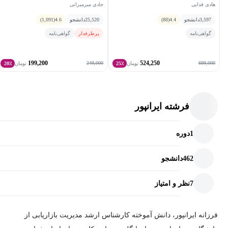
هادی فدایی
جادی میرمیرانی
3,597
دانشجو
4.4
(88)
25,520
دانشجو
4.6
(1,091)
گواهی‌نامه
پرطرفدار
گواهی‌نامه
199,200
524,250
249,000
699,000
تومان
25٪
تومان
20٪
فرشته ایرانپور
1
دوره
462
دانشجو
7
نظر و امتیاز
فرزانه ایرانپور، دانش آموخته کارشناس ارشد مدیریت بازاریابی از