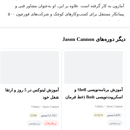
آمازون به کار گرفته است. علاوه بر این، او به‌عنوان مشاور فنی و
پیمانکار مستقل برای کسب‌وکارهای کوچک و شرکت‌های فورچون ۵۰۰
فعالیت داشته است. جیسون سابقه حرفه‌ای در زمینه RedHat
Enterprise Linux، CentOS، اوبونتو و SUSE Linux Enterprise Server
دیگر دوره‌های Jason Cannon
دارد. او همچنین از توزیع‌های مختلف لینوکس از جمله Debian،
Slackware، Arch Linux، CrunchBang، Raspberry Pi OS و موارد دیگر
در پروژه‌های شخصی خود استفاده کرده است. جیسون علاوه بر
لینوکس، تجربه پشتیبانی از سیستم‌عامل‌های اختصاصی یونیکس مانند
AIX، HP-UX و سولاریس را نیز دارد. او از آموزش دادن به دیگران در
مورد نحوه استفاده و بهره‌گیری از قدرت سیستم‌عامل لینوکس لذت
می‌برد. همچنین نویسنده کتاب‌های «Linux برای مبتدیان»، «کونگ‌فو خط
آموزش برنامه‌نویسی Shell و
آموزش لینوکس در 5 روز و ارتقا
فرمان» و «Docker: رویکردی مبتنی بر پروژه برای یادگیری» است.
اسکریپت‌نویسی Bash (خط فرمان
شغل خود
لینوکس)
Udemy • Jason Cannon
Udemy • Jason Cannon
635
دانشجو
3.6
(11)
1,912
دانشجو
4
(13)
زیرنویس
پرطرفدار
زیرنویس