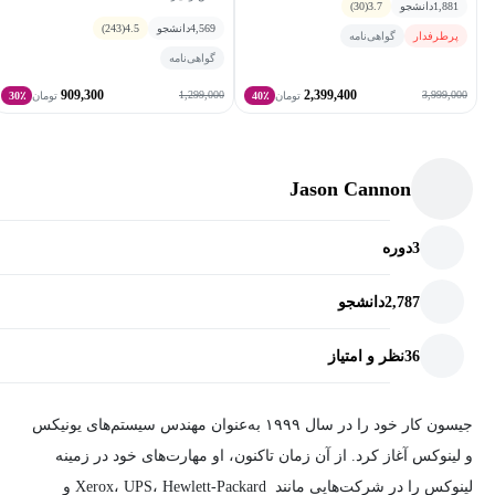
1,881
دانشجو
3.7
(30)
4,569
دانشجو
4.5
(243)
پرطرفدار
گواهی‌نامه
گواهی‌نامه
909,300
2,399,400
1,299,000
3,999,000
تومان
40٪
تومان
30٪
Jason Cannon
3
دوره
2,787
دانشجو
36
نظر و امتیاز
جیسون کار خود را در سال ۱۹۹۹ به‌عنوان مهندس سیستم‌های یونیکس
و لینوکس آغاز کرد. از آن زمان تاکنون، او مهارت‌های خود در زمینه
لینوکس را در شرکت‌هایی مانند Xerox، UPS، Hewlett-Packard و