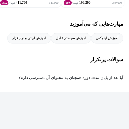
411,750
199,200
549,000
249,000
تومان
20٪
تومان
25٪
مهارت‌هایی که می‌آموزید
آموزش لینوکس
آموزش سیستم عامل
آموزش آی‌تی و نرم‌افزار
سوالات پرتکرار
آیا بعد از پایان مدت دوره همچنان به محتوای آن دسترسی دارم؟
بله. پس از پایان مدت دوره نیز به ویدئوها، تمرین‌ها، پروژه‌ها و سایر
محتوای آموزشی دوره دسترسی خواهید داشت؛ اما امکان تصحیح
تمرین‌ها توسط پشتیبان دوره و دریافت گواهی‌نامه برای شما وجود
نخواهد داشت.