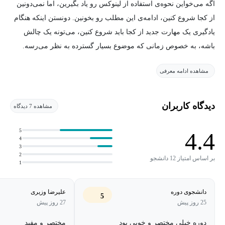
اگه می‌خواین نحوه‌ی استفاده از لینوکس رو یاد بگیرین، اما نمی‌دونین
از کجا شروع کنین، ادامه‌ی این مطلب رو بخونین. دونستن اینکه هنگام
یادگیری یک مهارت جدید از کجا باید شروع کنین، می‌تونه یک چالش
باشه، به خصوص زمانی که موضوع بسیار گسترده به نظر می‌رسه.
ممکنه اطلاعات زیادی در دسترس باشه که حتی نتونین تصمیم بگیرین
مشاهده ادامه معرفی
از کجا شروع کنین.
یا بدتر از اون، شما مسیر یادگیری رو شروع می‌کنین و به سرعت
دیدگاه کاربران
مشاهده 7 دیدگاه
مفاهیم،دستورات و نکات ظریفی رو کشف می‌کنین که توضیح داده
نشدن. این نوع تجربه ناامید کننده‌ست و شما رو با سوالات بیش‌تری
5
4.4
4
باقی می‌گذاره. لینوکس برای مبتدیان هیچ ایده‌ای از پیشینه یا دانش شما
3
2
از لینوکس نداره.
بر اساس امتیاز 12 دانشجو
1
برای بهره‌مندی از این دوره نیازی به دانش قبلی ندارین. با استفاده از
دانشجوی دوره
علیرضا وزیری
5
یک رویکرد منطقی و سیستماتیک قدم به قدم هدایت می‌شین. از
25 روز پیش
27 روز پیش
اونجایی که وقتی با مفاهیم، دستورات یا اصطلاحات جدید مواجه
دوره خیلی مختصر و خوبی بود
مختصر و مفید
می‌شین به زبان ساده براتون توضیح داده می‌شه و درک اون برای همه