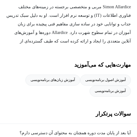
Simon Allardice مربی و متخصصی برجسته در زمینه‌های مختلف
فناوری اطلاعات (IT) و توسعه نرم افزار است. او به دلیل سبک تدریس
جذاب و توانایی خود در ساده سازی مفاهیم فنی پیچیده برای زبان
آموزان در تمام سطوح شهرت دارد. Allardice دوره‌ها و آموزش‌های
آنلاین متعددی را ایجاد و ارائه کرده است که طیف گسترده‌ای از
موضوعات را پوشش می‌دهد، از جمله زبان‌های برنامه نویسی (مانند
جاوا اسکریپت، پایتون و جاوا)، چارچوب‌های توسعه وب، مدیریت پایگاه
مهارت‌هایی که می‌آموزید
داده، اصول مهندسی نرم افزار و غیره.
آموزش اصول برنامه‌نویسی
آموزش زبان‌های برنامه‌نویسی
او با چندین پلتفرم یادگیری آنلاین مانند LinkedIn Learning (قبلا
آموزش برنامه‌نویسی
Lynda.com) مرتبط بوده است، جایی که بسیاری از دوره‌های او در
دسترس هستند. مشارکت Allardice در زمینه آموزش فناوری باعث شده
است که او در میان دانش‌آموزان و متخصصانی که به دنبال افزایش
سوالات پرتکرار
مهارت‌ها و دانش خود در زمینه فناوری اطلاعات و توسعه نرم‌افزار
هستند، طرفداران زیادی داشته باشد.
آیا بعد از پایان مدت دوره همچنان به محتوای آن دسترسی دارم؟