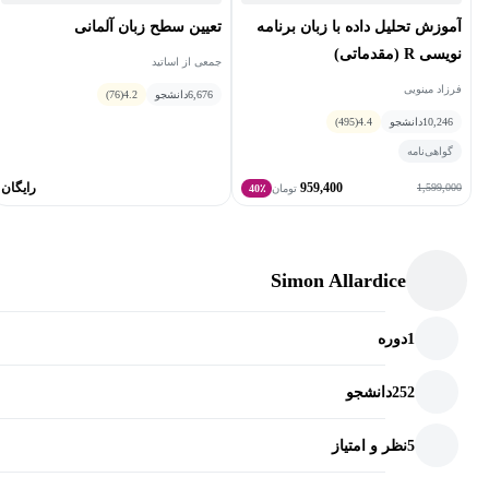
تعیین سطح زبان آلمانی
آموزش تحلیل داده با زبان برنامه
نویسی R (مقدماتی)
جمعی از اساتید
فرزاد مینویی
6,676
دانشجو
4.2
(76)
10,246
دانشجو
4.4
(495)
گواهی‌نامه
959,400
رایگان
1,599,000
تومان
40٪
Simon Allardice
1
دوره
252
دانشجو
5
نظر و امتیاز