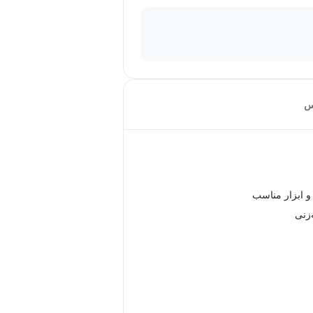
س
و ابزار مناسب
زنی