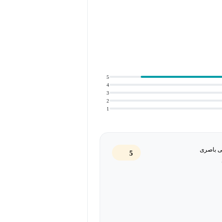
یژه کسانی که تازه وارد این حوزه
5
4
3
2
1
ی باصری
5