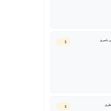
ی باصری
5
ظری
5