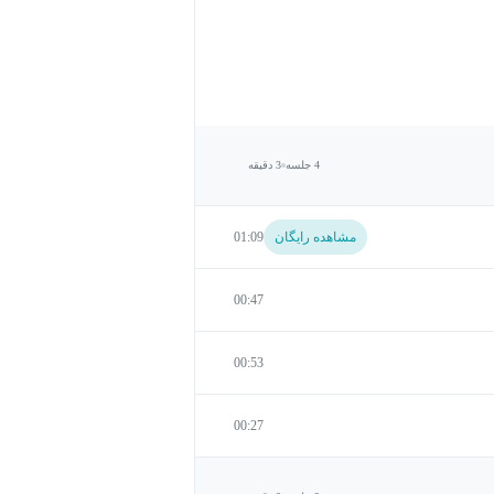
4 جلسه
3 دقیقه
مشاهده رایگان
01:09
00:47
00:53
00:27