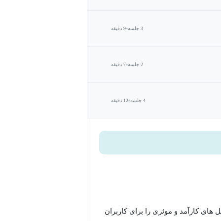
3 جلسه
9 دقیقه
2 جلسه
7 دقیقه
4 جلسه
12 دقیقه
object-relation قوی است که راه حل های کارآمد و موثری را برای کاربران