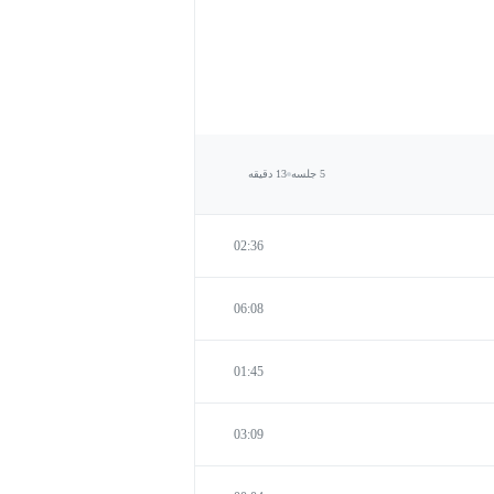
5 جلسه
13 دقیقه
02:36
06:08
01:45
03:09