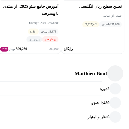
تعیین سطح زبان انگلیسی
آموزش جامع سئو 2025: از مبتدی
تا پیشرفته
جمعی از اساتید
Udemy • Alex Genadinik
137,806
دانشجو
4.2
(2,625)
3,875
دانشجو
4
(18)
پرطرفدار
زیرنویس
رایگان
599,250
799,000
تومان
25٪
Matthieu Bout
2
دوره
480
دانشجو
6
نظر و امتیاز