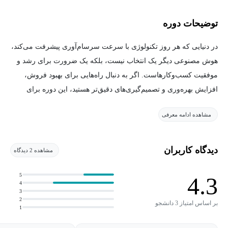
توضیحات دوره
در دنیایی که هر روز تکنولوژی با سرعت سرسام‌آوری پیشرفت می‌کند،
هوش مصنوعی دیگر یک انتخاب نیست، بلکه یک ضرورت برای رشد و
موفقیت کسب‌وکارهاست. اگر به دنبال راه‌هایی برای بهبود فروش،
افزایش بهره‌وری و تصمیم‌گیری‌های دقیق‌تر هستید، این دوره برای
شماست! در دوره "Ai tools to supercharge your business, go beyond
مشاهده ادامه معرفی
chatGPT" یاد می‌گیرید که چطور با استفاده از هوش مصنوعی، فروش
خود را بهینه کنید، مشتریان بالقوه را دقیق‌تر ارزیابی کنید و فرآیندهای
کاری خود را هوشمندتر کنید.
دیدگاه کاربران
مشاهده 2 دیدگاه
این دوره برای مدیران فروش، بازاریابان، صاحبان کسب‌وکار،
5
4.3
4
تحلیلگران داده و هر کسی که می‌خواهد هوش مصنوعی را به ابزار
3
2
اصلی کار خود تبدیل کند، طراحی شده است. شما با امتیازدهی
بر اساس امتیاز 3 دانشجو
1
هوشمندانه به سرنخ‌های فروش، پیش‌بینی دقیق روندها، اتوماسیون