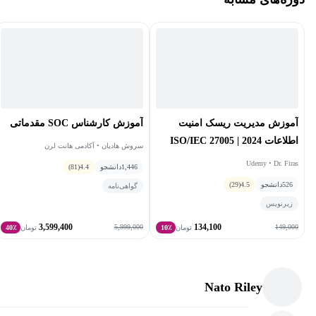
آموزش مدیریت ریسک امنیت
آموزش کارشناس SOC مقدماتی
اطلاعات ISO/IEC 27005 | 2024
سروش هادیان • آکادمی هانت لرن
Udemy • Dr. Firas
1,446
دانشجو
4.4
(81)
526
دانشجو
4.5
(29)
گواهی‌نامه
زیرنویس
3,599,400
134,100
5,999,000
149,000
تومان
10٪
تومان
40٪
Nato Riley