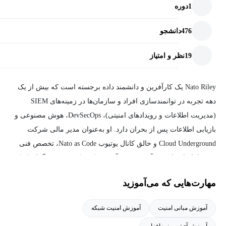
1
دوره
476
دانشجو
19
نظر و امتیاز
Nato Riley یک کارآفرین و دانشمند داده برجسته است که بیش از یک
دهه تجربه در توانمندسازی افراد و سازمان‌ها در زمینه‌های SIEM
(مدیریت اطلاعات و رویدادهای امنیتی)، DevSecOps، هوش مصنوعی و
بازیابی اطلاعات پس از بحران دارد. او به‌عنوان مدیر مالی شرکت
Cloud Underground و خالق کانال یوتیوب Nato as Code، تخصص فنی
خود را با علاقه‌اش به آموزش و نوآوری ترکیب کرده و به دیگران کمک
می‌کند تا در مسیرهای پیچیده فناوری پیشرفت کنند و محصولات و
مهارت‌هایی که می‌آموزید
خدمات پیشرفته ایجاد کنند.
آموزش مبانی امنیت
آموزش امنیت شبکه
آموزش آی‌تی و نرم‌افزار