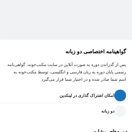
علاوه بر این، شما یاد می‌گیرید چگونه از چارچوب‌های معتبر مانند
MITRE ATT&CK و Cyber Kill Chain برای شناسایی و پیشگیری از
تهدیدات استفاده کنید و رویکردی علمی و نظام‌مند را برای دسته‌بندی و
اولویت‌بندی رویدادها به کار ببرید.
با پایان این دوره، شما نه تنها در مدیریت و کاهش اثرات تهدیدات امنیتی
مهارت خواهید یافت، بلکه قادر خواهید بود به سازمان خود در اتخاذ
گواهینامه اختصاصی دو زبانه
تصمیمات استراتژیک امنیتی کمک کنید و امنیت اطلاعات را به یک مزیت
پس از گذراندن دوره به صورت آنلاین در سایت مکتب‌خونه، گواهی‌نامه
رقابتی تبدیل کنید. این دوره برای هر کسی که به دنبال ارتقای دانش
رسمی پایان دوره به زبان فارسی و انگلیسی، توسط مکتب‌خونه به
امنیتی خود، چه در سطح فردی و چه سازمانی است، یک فرصت
اسم شما صادر شده و در اختیار شما قرار می‌گیرد.
بی‌نظیر است.
امکان اشتراک گذاری در لینکدین
دو زبانه
دوره‌های مشابه