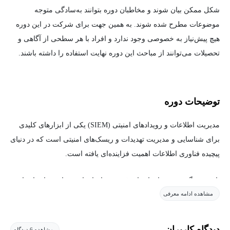
شکل ممکن بیان شوند و مخاطبان دوره بتوانند به‌سادگی متوجه
موضوعات مطرح شده شوند. به همین جهت برای شرکت در این دوره
هیچ پیش‌نیاز به خصوصی وجود ندارد و افراد با هر سطحی از آگاهی و
تحصیلات می‌توانند از مباحث این دوره نهایت استفاده را داشته باشند.
توضیحات دوره
مدیریت اطلاعات و رویدادهای امنیتی (SIEM) یکی از ابزارهای کلیدی
برای شناسایی و مدیریت تهدیدات و ریسک‌های امنیتی است که در دنیای
پیچیده فناوری اطلاعات اهمیت فزاینده‌ای یافته است.
با رشد و گسترش سازمان‌ها، وقوع رویدادهای امنیتی امری اجتناب‌ناپذیر
مشاهده ادامه معرفی
است و آماده‌سازی برای مقابله با این تهدیدات می‌تواند تأثیر آن‌ها را به
میزان قابل‌توجهی کاهش دهد. دوره "SIEM: Event Management with
Splunk Security" با تمرکز بر ابزار قدرتمند Splunk، به گونه‌ای طراحی
دیدگاه کاربران
مشاهده 6 دیدگاه