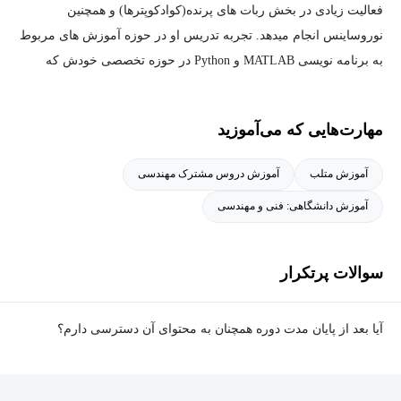
فعالیت زیادی در بخش ربات های پرنده(کوادکوپترها) و همچنین
نوروساینس انجام میدهد. تجربه تدریس او در حوزه آموزش های مربوط
به برنامه نویسی MATLAB و Python در حوزه تخصصی خودش که
رباتیک و هوش مصنوعی هست میباشد. ایشان هم اکنون در حوزه
سیستم های چند عاملی رباتیک در حال فعالیت هستند.
مهارت‌هایی که می‌آموزید
آموزش متلب
آموزش دروس مشترک مهندسی
آموزش دانشگاهی: فنی و مهندسی
سوالات پرتکرار
آیا بعد از پایان مدت دوره همچنان به محتوای آن دسترسی دارم؟
بله. پس از پایان مدت دوره نیز به ویدئوها، تمرین‌ها، پروژه‌ها و سایر
محتوای آموزشی دوره دسترسی خواهید داشت؛ اما امکان تصحیح