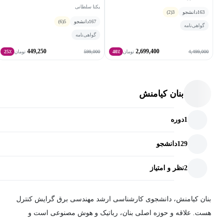
یکتا سلطانی
163
دانشجو
3
(2)
167
دانشجو
5
(6)
گواهی‌نامه
گواهی‌نامه
449,250
2,699,400
599,000
4,499,000
تومان
40٪
تومان
25٪
بنان کیامنش
1
دوره
129
دانشجو
2
نظر و امتیاز
بنان کیامنش، دانشجوی کارشناسی ارشد مهندسی برق گرایش کنترل
هست. علاقه و حوزه اصلی بنان، رباتیک و هوش مصنوعی است و