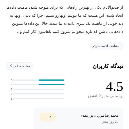
از قدیم‌الایام یکی از بهترین راه‌هایی که برای متوجه شدن ماهیت داده‌ها
ایجاد شده، این هست که ما بتونیم اونهارو ببینیم! چرا که دیدن اونها یه
دید خوبی از ماهیت یک سری داده به ما میده. حالا این داده‌ها میتونن
داده‌هایی باشن که تازه میخوایم شروع کنیم باهاشون کار کنیم و یا
داده‌هایی باشن که میخوایم ارایه بدیم. برای مثال وقتی میخوایم نتایج
مشاهده ادامه معرفی
کارمون رو به در پایان نامه دکتری یا ارشدمون چاپ کنیم.
نرم افزار متلب یک نرم افزار هست که یک سری ابزارهای بسیار
دیدگاه کاربران
مشاهده 1 دیدگاه
قدرتمند در این حوزه در اختیار ما قرار میده به همین دلیل هم خیلی
خوبه که ازش به درستی استفاده کنیم و بتونیم داده هامون رو به
5
4.5
4
درستی مصور سازی کنیم. این دوره آموزشی از مجموعه دوره‌های
3
2
آموزش متلب
مکتب خونه مختص کارهای مصورسازی است.
بر اساس امتیاز 2 دانشجو
1
محمدرضا مرزبان پور مقدم
4
25 روز پیش