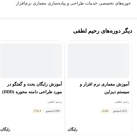
حوزه‌های تخصصی خدمات:
طراحی و پیاده‌سازی معماری نرم‌افزار
ارائه معماری‌های بهینه با استفاده از جدیدترین تکنولوژی‌ها
(Microservices,, Event-Driven)
دیگر دوره‌های رحیم لطفی
استقرار زیرساخت‌های فنی و راهبری فنی تیم‌های توسعه
- مشاوره تخصصی معماری و توسعه
تحلیل و بهینه‌سازی معماری سیستم‌های موجود
آموزش معماری نرم افزار و
آموزش رایگان بحث و گفتگو در
ارائه راهکارهای فنی برای چالش‌های پیچیده نرم‌افزاری
سیستم دیزاین
مورد طراحی دامنه محوره (DDD)
رحیم لطفی
رحیم لطفی
- برگزاری دوره‌های آموزشی سازمانی
325
دانشجو
4
(14)
390
دانشجو
4.4
(7)
اجرای بوت‌کمپ‌های تخصصی برنامه‌نویسی متناسب با نیاز سازمان‌ها
رایگان
رایگان