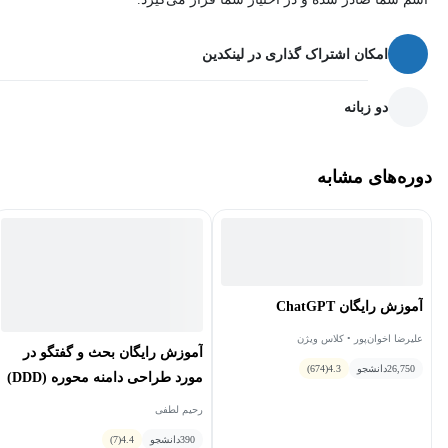
امکان اشتراک گذاری در لینکدین
دو زبانه
دوره‌های مشابه
آموزش رایگان ChatGPT
علیرضا اخوان‌پور • کلاس ویژن
آموزش رایگان بحث و گفتگو در
26,750
دانشجو
4.3
(674)
مورد طراحی دامنه محوره (DDD)
رحیم لطفی
390
دانشجو
4.4
(7)