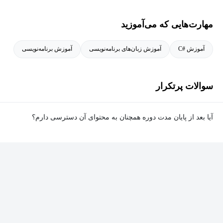
آموزش‌های کاربردی معماری نرم‌افزار
مهارت‌هایی که می‌آموزید
-منتورینگ و برنامه‌ریزی رشد توسعه‌دهندگان
آموزش #C
آموزش زبان‌های برنامه‌نویسی
آموزش برنامه‌نویسی
تدوین پلن رشد شخصی برای برنامه‌نویسان در تمام سطوح (Junior تا
Senior)
سوالات پرتکرار
راهنمایی عملی برای ارتقای مهارت‌های فنی و حرفه‌ای
آیا بعد از پایان مدت دوره همچنان به محتوای آن دسترسی دارم؟
بله. پس از پایان مدت دوره نیز به ویدئوها، تمرین‌ها، پروژه‌ها و سایر
محتوای آموزشی دوره دسترسی خواهید داشت؛ اما امکان تصحیح
تمرین‌ها توسط پشتیبان دوره و دریافت گواهی‌نامه برای شما وجود
نخواهد داشت.