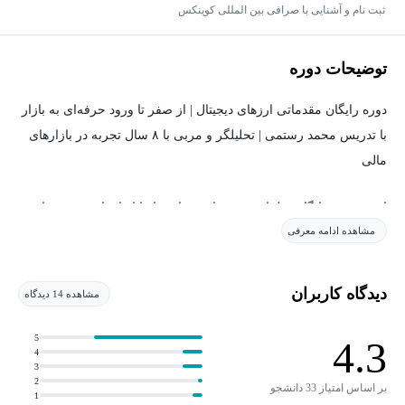
ثبت نام و آشنایی با صرافی بین المللی کوینکس
توضیحات دوره
دوره رایگان مقدماتی ارزهای دیجیتال | از صفر تا ورود حرفه‌ای به بازار
با تدریس محمد رستمی | تحلیلگر و مربی با ۸ سال تجربه در بازارهای
مالی
این دوره‌ی رایگان، طراحی شده است تا شما را از ابتدایی‌ترین مفاهیم
مشاهده ادامه معرفی
تا آستانه‌ی ورود عملی و هوشمندانه به بازار ارزهای دیجیتال همراهی
کند. ما در این مسیر، از نظریه فراتر رفته و بر کاربرد عملی، نکات
امنیتی و شناسایی فرصت‌های واقعی تمرکز خواهیم کرد.
دیدگاه کاربران
مشاهده 14 دیدگاه
سرفصل‌های جامع دوره:
5
4.3
4
3
✅قسمت اول: بیت‌کوین چیست؟
2
بر اساس امتیاز 33 دانشجو
1