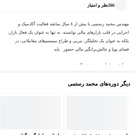
266
نظر و امتیاز
✅قسمت سوم: آموزش جامع انتقال ارز دیجیتال (عملیاتی و امن)
مهندس محمد رستمی با بیش از ۸ سال سابقه فعالیت آکادمیک و
معرفی جامع شبکه‌های انتقال (مثل ERC20, TRC20, BEP20 و ...)
اجرایی در قلب بازارهای مالی توانسته نه تنها به عنوان یک فعال بازار،
و اهمیت انتخاب شبکه صحیح.
بلکه به عنوان یک تحلیلگر، مربی و طراح سیستم‌های معاملاتی، در
فضای پویا و چالش‌برانگیز مالی حضور یابد
آموزش گام‌به‌گام و عملی انتقال ارز دیجیتال بین صرافی‌های ایرانی
و خارجی و کیف پول‌های شخصی، با تأکید بر رعایت حداکثر امنیت.
سوابق حرفه‌ای و زمینه فعالیت:
- فعالیت در بورس از سال 1392 به صورت حرفه ای
✅قسمت چهارم: آموزش جامع کیف پول‌های ارز دیجیتال
دیگر دوره‌های محمد رستمی
-بیش از 8 سال فعالیت مستمر در بازار ارز دیجیتال و فارکس
معرفی کامل انواع کیف پول‌ها: نرم‌افزاری، سخت‌افزاری، حضانتی
و غیرحضانتی.
-بیش از 5 سال فعالیت در بازار طلا و مشتقات آن
آموزش صفر تا صد نصب، راه‌اندازی و مدیریت امن یک کیف پول
- بیش از ۵ سال سابقه کار حرفه‌ای در شرکت‌های مالی به عنوان:
(با مثال عملی).
تحلیلگر بازارهای مالی
نحوه نگهداری و پشتیبان‌گیری (Backup) صحیح از دارایی‌ها.
مقاله‌نویس تخصصی در زمینه اقتصاد و معامله‌گری