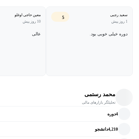
معرفی کامل بیت‌کوین به عنوان محور و طلای دیجیتال بازار.
سعید رجبی
معین حاجی اوغلو
واکاوی نحوه کار شبکه بیت‌کوین (بلاک چین).
5
1 روز پیش
10 روز پیش
بررسی مفهوم و اصول استخراج (ماینینگ) و نقش آن در امنیت
دوره خیلی خوبی بود.
عالی
شبکه.
✅قسمت دوم: دنیای آلت‌کوین‌ها و ساختار بازار
آلت‌کوین چیست و چه نقشى در اکوسیستم ایفا می‌کند؟
معرفی غول‌های بازار: اتریوم، کاردانو، BNB، ترون و سولانا.
آموزش مفاهیم پایه: قرارداد هوشمند، تفاوت الگوریتم‌های اجماع
محمد رستمی
Proof-of-Work و Proof-of-Stake.
تحلیلگر بازارهای مالی
معرفی صرافی‌های متمرکز (CEX) و غیرمتمرکز (DEX) و کاربرد
4
دوره
هرکدام.
4,210
دانشجو
نقشه‌کشی بازار: شناخت ارزهای لایه‌ای (Layer 1 & Layer 2) و
حوزه‌های داغ مانند DeFi، DePIN، RWA و میم‌کوین‌ها.