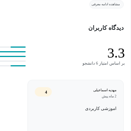
پوشش می‌دهد: برندینگ، مشتری‌محوری و استراتژی‌های عملی برای ورو
مشاهده ادامه معرفی
شما اصول کلیدی زیر را یاد خواهید گرفت:
دیدگاه کاربران
برندینگ: ارزش برند یکی از عناصر کلیدی در حفظ مشتریان در دن
جدید به طور مداوم در حال ظهور هستند.
3.3
مشتری‌محوری: مشتری‌محوری معادل خدمات مشتری نیست، بلکه 
بر اساس امتیاز 6 دانشجو
نیازهای او آغاز می‌شود.
استراتژی‌های ورود به بازار: درک عوامل مؤثر بر مشتریان و مشا
سرمایه‌گذاری.
مهدیه اسماعیلی
4
2 ماه پیش
با اتمام این دوره که بخشی از تخصص‌های بنیادهای کسب‌وکار وارتو
اموزشی کاربردی
که پروژه نهایی را انجام دهید و تحلیل استراتژیک و راه‌حل پیشنهادی 
شرکت‌های تحت نظارت وا