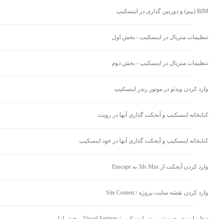
BIM (بیم) و دوربین گذاری در اینسکیپ
تنظیمات متریال در اینسکیپ - بخش اول
تنظیمات متریال در اینسکیپ - بخش دوم
وارد کردن ویدئو در موتور رندر اینسکیپ
کتابخانه اینسکیپ و آبجکت گذاری آنها در رویت
کتابخانه اینسکیپ و آبجکت گذاری آنها در خود اینسکیپ
وارد کردن آبجکت از 3ds Max به Enscape
وارد کردن نقشه سایت پروژه / Site Context
تنظیمات بصری موتور رندر اینسکیپ / Visual Settings - بخش اول