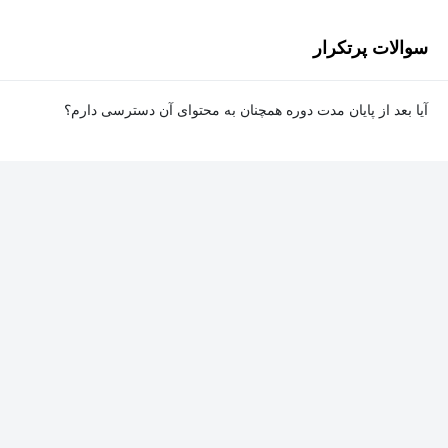
سوالات پرتکرار
آیا بعد از پایان مدت دوره همچنان به محتوای آن دسترسی دارم؟
بله. پس از پایان مدت دوره نیز به ویدئوها، تمرین‌ها، پروژه‌ها و سایر
محتوای آموزشی دوره دسترسی خواهید داشت؛ اما امکان تصحیح
تمرین‌ها توسط پشتیبان دوره و دریافت گواهی‌نامه برای شما وجود
نخواهد داشت.