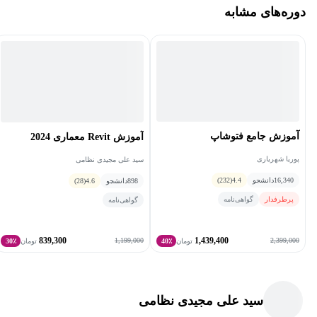
دوره‌های مشابه
آموزش جامع فتوشاپ
آموزش Revit معماری 2024
پوریا شهریاری
سید علی مجیدی نظامی
16,340
دانشجو
4.4
(232)
898
دانشجو
4.6
(28)
پرطرفدار
گواهی‌نامه
گواهی‌نامه
839,300
1,439,400
1,199,000
2,399,000
تومان
40٪
تومان
30٪
سید علی مجیدی نظامی