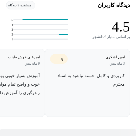
متریال‌ها، و تکنیک‌های مختلف برای بهبود کیفیت رندر آشنا می‌شوید.
دیدگاه کاربران
مشاهده 2 دیدگاه
همچنین به بررسی نکات کلیدی مانند استفاده از نورهای طبیعی و
مصنوعی، تنظیمات دوربین، و نحوه تنظیم پارامترهای خروجی برای
5
4.5
4
دستیابی به بهترین نتیجه پرداخته می‌شود.
3
2
بر اساس امتیاز 6 دانشجو
1
با تمرکز بر مثال‌های عملی، این دوره به شما کمک می‌کند تا به راحتی
پروژه‌های خود را با کیفیت بالا رندر کنید و تصاویری جذاب و حرفه‌ای
امین لشکری
امیرعلی خوش طینت
5
خلق کنید.
3 ماه پیش
9 ماه پیش
کاربردی و کامل. خسته نباشید به استاد
آموزش بسیار خوبی بود
محترم
خوب و واضح تمام موارد
رندرگیری را آموزش داد