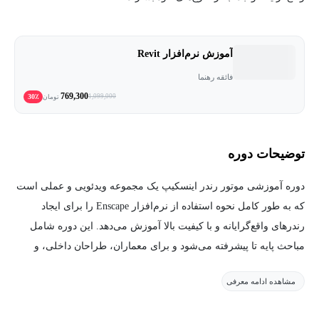
آموزش نرم‌افزار Revit
فائقه رهنما
769,300
30٪
1,099,000
تومان
توضیحات دوره
دوره آموزشی موتور رندر اینسکیپ یک مجموعه ویدئویی و عملی است
که به طور کامل نحوه استفاده از نرم‌افزار Enscape را برای ایجاد
رندرهای واقع‌گرایانه و با کیفیت بالا آموزش می‌دهد. این دوره شامل
مباحث پایه تا پیشرفته می‌شود و برای معماران، طراحان داخلی، و
علاقه‌مندان به رندرینگ مناسب است.
مشاهده ادامه معرفی
در این دوره، شما با رابط کاربری نرم‌افزار، تنظیمات نورپردازی،