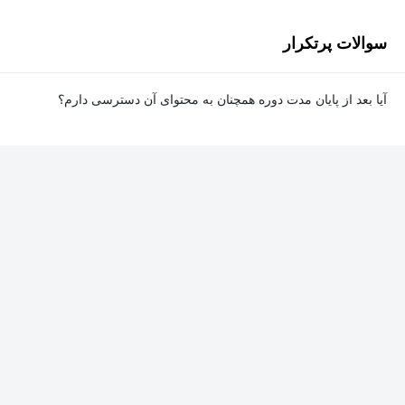
سوالات پرتکرار
آیا بعد از پایان مدت دوره همچنان به محتوای آن دسترسی دارم؟
بله. پس از پایان مدت دوره نیز به ویدئوها، تمرین‌ها، پروژه‌ها و سایر
محتوای آموزشی دوره دسترسی خواهید داشت؛ اما امکان تصحیح
تمرین‌ها توسط پشتیبان دوره و دریافت گواهی‌نامه برای شما وجود
نخواهد داشت.