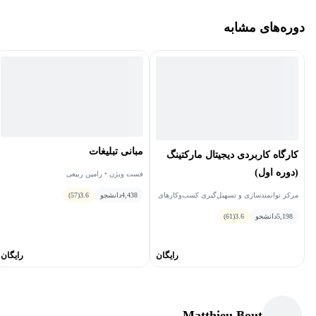
دوره‌های مشابه
مبانی تبلیغات
کارگاه کاربردی دیجیتال مارکتینگ
(دوره اول)
فست ویژن • رامین ربیعی
مرکز توانمندسازی و تسهیل‌گیری کسب‌وکارهای
4,438
دانشجو
3.6
(57)
نوپای فاوا • بابک بنیادی
5,198
دانشجو
3.6
(61)
رایگان
رایگان
Matthieu Bout