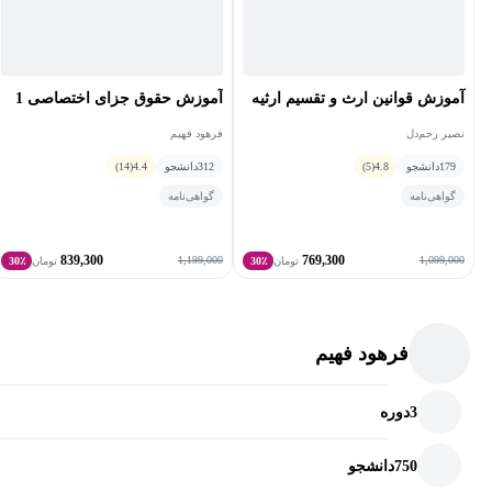
آموزش قوانین ارث و تقسیم ارثیه
آموزش حقوق جزای اختصاصی 1
نصیر رحم‌دل
فرهود فهیم
179
دانشجو
4.8
(5)
312
دانشجو
4.4
(14)
گواهی‌نامه
گواهی‌نامه
839,300
769,300
1,199,000
1,099,000
تومان
30٪
تومان
30٪
فرهود فهیم
3
دوره
750
دانشجو