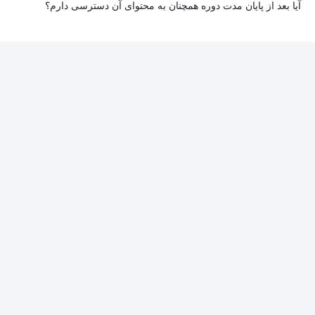
آیا بعد از پایان مدت دوره همچنان به محتوای آن دسترسی دارم؟
بله. پس از پایان مدت دوره نیز به ویدئوها، تمرین‌ها، پروژه‌ها و سایر
محتوای آموزشی دوره دسترسی خواهید داشت؛ اما امکان تصحیح
تمرین‌ها توسط پشتیبان دوره و دریافت گواهی‌نامه برای شما وجود
نخواهد داشت.