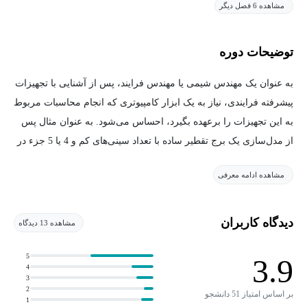
مشاهده 6 فصل دیگر
توضیحات دوره
به عنوان یک مهندس شیمی یا مهندس فرایند، پس از آشنایی با تجهیزات
پیشرفته فرایندی، نیاز به یک ابزار کامپیوتری که انجام محاسبات مربوط
به این تجهیزات را برعهده بگیرد، احساس می‌شود. به عنوان مثال پس
از مدل‌سازی یک برج تقطیر ساده با تعداد سینی‌های کم و 4 یا 5 جزء در
خوراک ورودی ممکن است گاهی با صدها معادله از جمله موازنه‌های
مشاهده ادامه معرفی
انتقال جرم و انرژی و سیالات مواجه شویم. پیاده‌سازی و حل این
معادلات می‌تواند بسیار زمان‌بر و خسته‌کننده باشد.
دیدگاه کاربران
مشاهده 13 دیدگاه
لذا باید برای حل این مشکل باید به دنبال راه حل بود؛ چرا که یک
مهندس شیمی بدون توانایی مدل‌سازی و شبیه‌سازی فرایند عملا دچار
5
3.9
4
مشکل خواهد شد و از گردونه رقابت‌ها در بازار کار و تحقیقات علمی
3
2
عقب خواهد ماند. حتی در کارهای آزمایشگاهی هم گاهی به جایی
بر اساس امتیاز 51 دانشجو
1