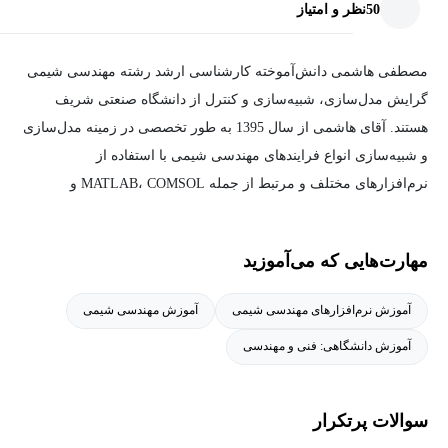
نرم‌افزار اسپن پلاس و بانک داده‌های موجود در آن آشنا خواهیم شد و
50
نظر و امتیاز
می‌آموزیم چگونه مواد مختلف را به محیط شبیه‌سازی اضافه کنیم.
مصطفی هاشمی دانش‌آموخته کارشناسی ارشد رشته مهندسی شیمی
2- در مرحله دوم از آموزش اسپن پلاس، قدم به قدم با انواع تجهیزات
گرایش مدل‌سازی، شبیه‌سازی و کنترل از دانشگاه صنعتی شریف
ارائه شده در نرم‌افزار اسپن پلاس آشنا می‌شویم و از آن‌ها در غالب
هستند. آقای هاشمی از سال 1395 به طور تخصصی در زمینه مدل‌سازی
مثال‌های متعدد استفاده می‌کنیم. به عنوان مثال با جداکننده‌های دو و
و شبیه‌سازی انواع فرایند‌های مهندسی شیمی با استفاده از
سه فازی، برج‌های تقطیر و جذب، مخلوط کننده‌ها، مخازن ذخیره‌سازی،
نرم‌افزارهای مختلف و مرتبط از جمله MATLAB، COMSOL و
تجهیزات انتقال سیال از جمله لوله‌ها و اتصالات مربوطه، پمپ‌ها و
بخش‌های مختلف نرم‌افزار ASPEN فعالیت دارند و در این مدت
کمپرسورها و انواع مختلف Valve‌ها، راکتورهای پلاگ و CSTR، مبدل‌های
پروژه‌های متعددی را در زمینه‌های مرتبط با مهندسی شیمی و ترکیب
حرارتی از جمله پوسته لوله و طراحی Geometry آن‌ها و موارد دیگر
مهارت‌هایی که می‌آموزید
مهندسی شیمی و کنترل فرایند، به سرانجام رسانده‌اند. همچنین دارای
آشنا خواهیم شد.
تجربه همکاری آکادمیک با اساتید رشته مهندسی شیمی هستند.
آموزش نرم‌افزارهای مهندسی شیمی
آموزش مهندسی شیمی
3- در فصل سوم این آموزش مباحث نسبتا خاص مرتبط با مهندسی
آموزش دانشگاهی: فنی و مهندسی
شیمی از جمله کار با الکترولیت‌ها، واکنش‌های پلیمرازیسیون، جابجایی
جامدات و تعریف مواد دارویی را مورد بحث و بررسی قرار خواهیم داد.
سوالات پرتکرار
4- فصل چهارم نیز با تحلیل نتایج و بررسی‌های بیشتر با پیاده‌سازی