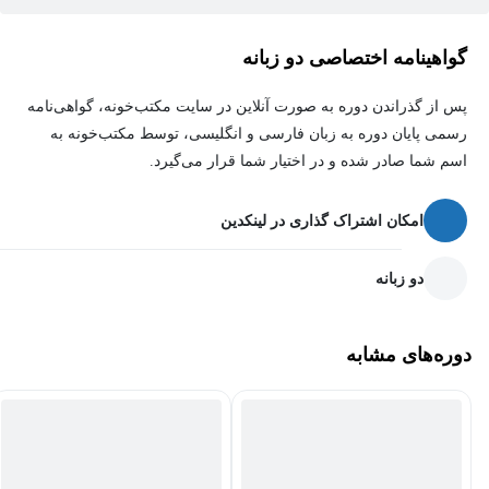
تجهیزات فرایندی نرم افزار اسپن پلاس
گواهینامه اختصاصی دو زبانه
از جمله تجهیزات فرایندی یا Unit Operation که در نرم‌افزار aspen plus
شبیه‌ساز، پوشش داده می‌شود می‌توان به موارد زیر اشاره کرد:
پس از گذراندن دوره به صورت آنلاین در سایت مکتب‌خونه، گواهی‌نامه
رسمی پایان دوره به زبان فارسی و انگلیسی، توسط مکتب‌خونه به
پمپ
اسم شما صادر شده و در اختیار شما قرار می‌گیرد.
کمپرسور
امکان اشتراک گذاری در لینکدین
شیر
خطوط لوله
دو زبانه
راکتور
برج تقطیر
دوره‌های مشابه
مبدل حرارتی
و غیره
لازم به ذکر است که این تجهیزات تحت مدل‌های متفاوتی ارائه شده‌اند