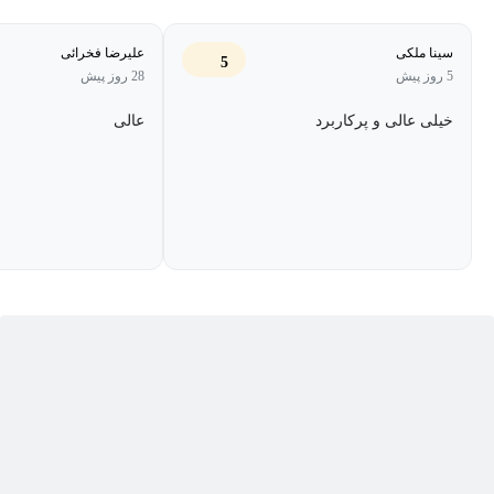
می‌رسیم که به صرفه و منطقی است که ابتدا فرایند را هر چند کوچک،
شبیه‌سازی کنیم و بعدا سراغ پیاده‌سازی و ساخت آن برویم.
سینا ملکی
علیرضا فخرائی
5
5 روز پیش
28 روز پیش
برای رفع این مشکل، تعداد کثیری بسته نرم‌افزاری از گذشته تا کنون
خیلی عالی و پرکاربرد
عالی
در حال گسترش است و هر ساله نرم‌افزار‌های جدیدتر و کامل‌تری وارد
بازار شده و مورد استفاده مهندسین شیمی قرار می‌گیرد. در میان
تمامی این بسته‌های نرم‌افزاری یکی از پرکاربردترین، دقیق‌ترین و
کامل‌ترین بسته‌ها، نرم افزار aspen plus یکی از نرم‌افزارهای ارائه شده
توسط کمپانی ASPEN One است.
مزایای نرم افزار اسپن پلاس
در مقایسه با دیگر نرم‌افزارها، نرم افزار aspen plus تجهیزات فرایندی و
مدل‌های ترمودینامیکی بیشتر و حل‌کننده‌های سریع‌تر و دقیق‌تری دارد و
برای شبیه‌سازی یک واحد فرایندی کامل هیچگونه محدودیت یا کمبودی
ندارد.