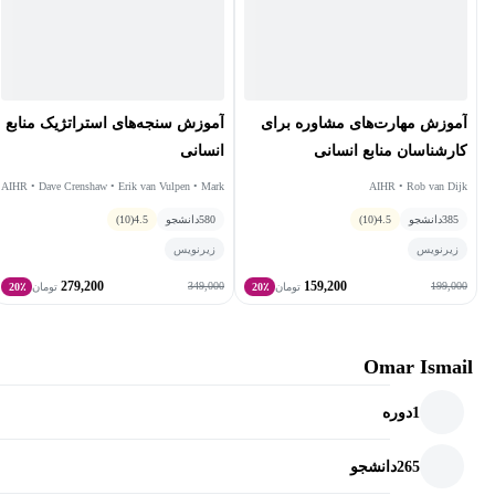
آموزش مهارت‌های مشاوره برای
آموزش سنجه‌های استراتژیک منابع
کارشناسان منابع انسانی
انسانی
AIHR • Dave Crenshaw • Erik van Vulpen • Mark
AIHR • Rob van Dijk
Lawrence
385
دانشجو
4.5
(10)
580
دانشجو
4.5
(10)
زیرنویس
زیرنویس
279,200
159,200
349,000
199,000
تومان
20٪
تومان
20٪
Omar Ismail
1
دوره
265
دانشجو