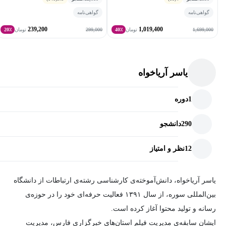
گواهی‌نامه
گواهی‌نامه
آموزش کاربردی و عملی با استفاده از سناریوهای واقعی خبرنگاری
239,200
1,019,400
299,000
1,699,000
تومان
40٪
تومان
20٪
مدرس باتجربه با بیش از ۱۰ سال سابقه در رسانه‌های معتبر
یاسر آریاخواه
پیش‌نیازهای شرکت در دوره
1
دوره
هیچ پیش‌نیازی لازم نیست!
دوره از سطح پایه شروع می‌شود ومناسب برای تمامی خبرنگاران،
290
دانشجو
حتی بدون سابقه در حوزه‌های تصویری یا صوتی، است.
12
نظر و امتیاز
یاسر آریاخواه، دانش‌آموخته‌ی کارشناسی رشته‌ی ارتباطات از دانشگاه
بین‌المللی سوره، از سال ۱۳۹۱ فعالیت حرفه‌ای خود را در حوزه‌ی
رسانه و تولید محتوا آغاز کرده است.
ایشان سابقه‌ی مدیریت فیلم استان‌های خبرگزاری فارس، مدیریت