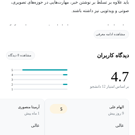
باید علاوه بر تسلط بر نوشتن خبر، مهارت‌هایی در حوزه‌های تصویری،
صوتی و ویدئویی نیز داشته باشند.
در این راستا، هوش مصنوعی به‌عنوان ابزاری قدرتمند می‌تواند به کمک
مشاهده ادامه معرفی
خبرنگاران بیاید تا:
کیفیت و سرعت کار را افزایش دهند
دیدگاه کاربران
مشاهده 8 دیدگاه
هزینه‌های تولید محتوا را کاهش دهند
5
4.7
خبرنگاران نیاز دارند علاوه بر مهارت‌های نوشتاری، با ابزارهای
4
3
متنوعی برای تولید محتوای چندرسانه‌ای (تصویر، صدا و ویدئو) آشنا
2
بر اساس امتیاز 12 دانشجو
باشند و از آن‌ها به‌درستی استفاده کنند.
1
مخاطبان دوره
الهام علی
آرمیتا منصوری
5
9 روز پیش
1 ماه پیش
این دوره برای خبرنگارانی طراحی شده که می‌خواهند در حوزه‌ی تولید
عالی
عالی
محتوای چندرسانه‌ای با استفاده از هوش مصنوعی، توانمندی‌های خود را