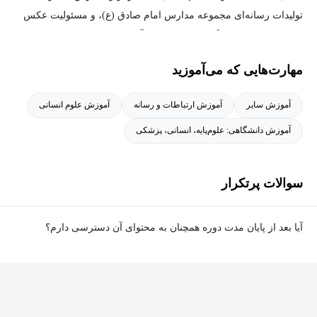
تولیدات رسانه‌ای مجموعه مدارس امام صادق (ع)، و مسئولیت عکس
در مجموعه‌های فرهنگی‌ـ‌مذهبی فدک و آئین حسینی را در کارنامه‌ی
کاری خود دارند.
مهارت‌هایی که می‌آموزید
در حوزه‌ی آموزش نیز، با بیش از ۵۰۰ ساعت سابقه‌ی تدریس، از جمله
آموزش سایر
آموزش ارتباطات و رسانه
آموزش علوم انسانی
فعالیت‌های ایشان می‌توان به تدریس عکاسی در هنرستان رسانه‌ی
آموزش دانشگاهی: علوم‌پایه، انسانی، پزشکی
«ماهر» و آموزش فیلم‌برداری در مرکز آموزش‌های تخصصی دانشکده‌ی
سوره اشاره کرد.
ایشان با بهره‌گیری از تجربه‌ی عملی، تسلط بر نرم‌افزارهای شرکت
سوالات پرتکرار
ادوبی و ترکیب آن‌ها با هوش مصنوعی، نقش مؤثری در تربیت نسل
جدیدی از هنرمندان و فعالان رسانه‌ای ایفا کرده‌اند.
آیا بعد از پایان مدت دوره همچنان به محتوای آن دسترسی دارم؟
همچنین، از جمله نخستین افرادی هستند که دوره‌های آموزش هوش
بله. پس از پایان مدت دوره نیز به ویدئوها، تمرین‌ها، پروژه‌ها و سایر
مصنوعی ویژه‌ی خبرنگاران و متناسب با چالش‌های چندرسانه‌ای آنان را
محتوای آموزشی دوره دسترسی خواهید داشت؛ اما امکان تصحیح
طراحی و تولید کرده‌اند.
تمرین‌ها توسط پشتیبان دوره و دریافت گواهی‌نامه برای شما وجود