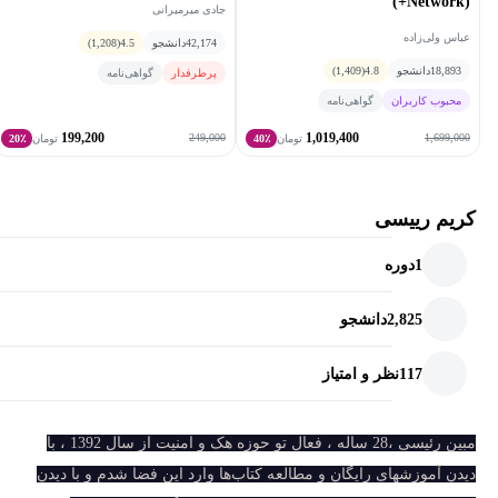
(Network+)
جادی میرمیرانی
عباس ولی‌زاده
42,174
دانشجو
4.5
(1,208)
18,893
دانشجو
4.8
(1,409)
پرطرفدار
گواهی‌نامه
محبوب کاربران
گواهی‌نامه
199,200
1,019,400
249,000
1,699,000
تومان
40٪
تومان
20٪
کریم رییسی
1
دوره
2,825
دانشجو
117
نظر و امتیاز
مبین رئیسی ،28 ساله ، فعال تو حوزه هک و امنیت از سال 1392 ، با
دیدن آموزشهای رایگان و مطالعه کتاب‌ها وارد این فضا شدم و با دیدن