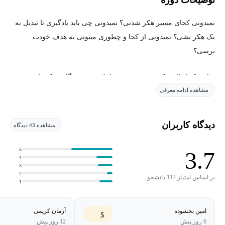
نمیدونی کجای مسیر هکر شدنی؟ نمیدونی چی باید یادگیری تا تبدیل به
یک هکر بشی؟ نمیدونی از کجا و چطوری میتونی به هدف خودت
برسی؟
برای هک اخلاقی کردن هر سیستم عامل و هر دستگاهی یک راه وجود
مشاهده ادامه معرفی
داره و یک مسیر آموزشی، تمام این مسیرها از Zero Hacker میگذره تا
هم راه رو کوتاه کنه و هم مسیر رو روشن‌تر ... برای اینکه بیشتر با این
دوره آشنا بشی ویدئو معرفی رو ببین.
دیدگاه کاربران
مشاهده 43 دیدگاه
5
3.7
4
3
2
بر اساس امتیاز 117 دانشجو
1
امین بخشوده
آرمان کریمی
5
6 روز پیش
12 روز پیش