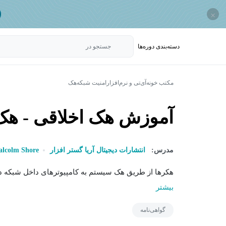
×
دسته‌بندی‌ دوره‌ها
جستجو در
مکتب خونه
آی‌تی و نرم‌افزار
امنیت شبکه
هک
آموزش هک اخلاقی - هک
مدرس:
انتشارات دیجیتال آریا گستر افزار
lcolm Shore
هکرها از طریق هک سیستم به کامپیوترهای داخل شبکه د
بیشتر
گواهی‌نامه