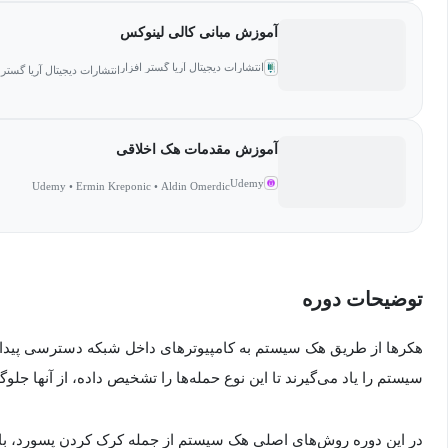
آموزش مبانی کالی لینوکس
انتشارات دیجیتال آریا گستر افزار
انتشارات دیجیتال آریا گستر افزار • Malcolm Shore
آموزش مقدمات هک اخلاقی
Udemy
Udemy • Ermin Kreponic • Aldin Omerdic
توضیحات دوره
هکرها از طریق هک سیستم به کامپیوترهای داخل شبکه دسترسی پیدا م
سیستم را یاد می‌گیرند تا این نوع حمله‌ها را تشخیص داده، از آنها جلوگیر
در این دوره روش‌های اصلی هک سیستم از جمله کرک کردن پسورد، با