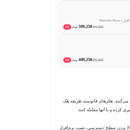
599,250
799,000
تومان
25٪
449,250
599,000
تومان
25٪
ی‌کنند. هکرهای قانونمند طریقه هک
ی کرده و با آنها مقابله کنند.
لا بردن سطح دسترسی، نصب نرم‌افزار