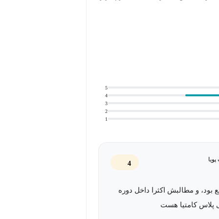
جاسوسی و ضبط کیبورد و همچنین راه‌های مقابله متخصصان امنیت IT با این حملات را شرح می‌دهیم.
ای همراه و تاکتیک‌های مخفی کردن
5
4
3
2
1
پویا
4
 بود، و مطالبش اکثرا داخل دوره
 پلاس کامتیا هست