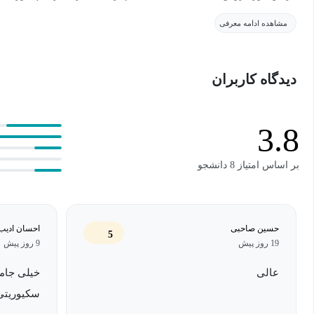
مشاهده ادامه معرفی
همچنین به مباحثی مانند پنهان‌نگاری، نرم‌افزار جاسوسی روی تلفن ه
فایل‌ها و ابزارها می پردازیم.
دیدگاه کاربران
3.8
بر اساس امتیاز 8 دانشجو
حسین صاحبی
احسان ادیب 
5
19 روز پیش
9 روز پیش
عالی
خیلی جامع
سکیوریتی