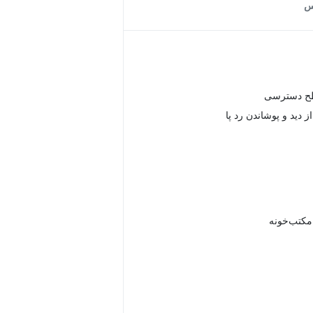
س
طح دسترسی
دید و پوشاندن رد پا
 مکتب‌خونه