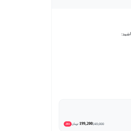
اشید:
199,200
249,000
تومان
20٪