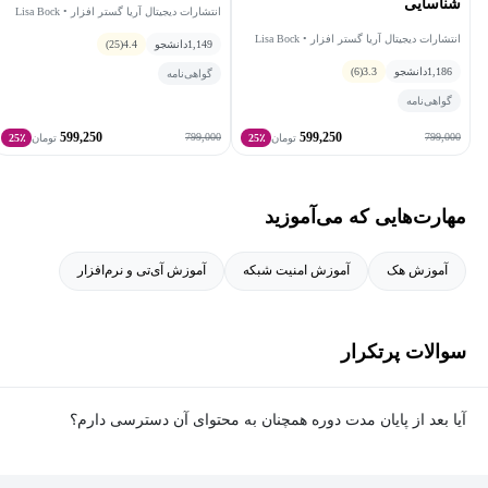
شناسایی
انتشارات دیجیتال آریا گستر افزار • Lisa Bock
انتشارات دیجیتال آریا گستر افزار • Lisa Bock
1,149
دانشجو
4.4
(25)
1,186
دانشجو
3.3
(6)
گواهی‌نامه
گواهی‌نامه
599,250
599,250
799,000
799,000
تومان
25٪
تومان
25٪
مهارت‌هایی که می‌آموزید
آموزش هک
آموزش امنیت شبکه
آموزش آی‌تی و نرم‌افزار
سوالات پرتکرار
آیا بعد از پایان مدت دوره همچنان به محتوای آن دسترسی دارم؟
بله. پس از پایان مدت دوره نیز به ویدئوها، تمرین‌ها، پروژه‌ها و سایر