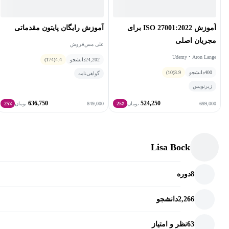
آموزش ISO 27001:2022 برای
آموزش رایگان پایتون مقدماتی
مجریان اصلی
علی مس‌فروش
Udemy • Aron Lange
24,202
دانشجو
4.4
(174)
400
دانشجو
3.9
(10)
گواهی‌نامه
زیرنویس
636,750
524,250
849,000
699,000
تومان
25٪
تومان
25٪
Lisa Bock
8
دوره
2,266
دانشجو
63
نظر و امتیاز