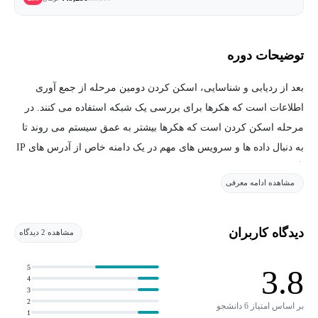
توضیحات دوره
بعد از ردیابی و شناسایی، اسکن کردن دومین مرحله از جمع آوری
اطلاعات است که هکرها برای بررسی یک شبکه استفاده می کنند. در
مرحله اسکن کردن است که هکرها بیشتر به عمق سیستم می روند تا
به دنبال داده ها و سرویس های مهم در یک دامنه خاص از آدرس های IP
بگردند. اسکن های شبکه هم یک ابزار کلیدی برای هکرهای قانونمند
مشاهده ادامه معرفی
هستند که سعی می کنند از حمله به زیرساخت و داده های سازمان
جلوگیری کنند.
دیدگاه کاربران
مشاهده 2 دیدگاه
در این دوره، ابزارها و تکنیک های مورد استفاده برای بدست آوردن
اطلاعات از یک سیستم هدف بررسی می شوند، از جمله Packet های
5
3.8
4
خاص ساخته شده، flag های TCP، اسکن های UDP و Ping Sweep ها. در
3
2
این آموزش طریقه شناسایی سیستم های Live از طریق پروتکل،
بر اساس امتیاز 6 دانشجو
1