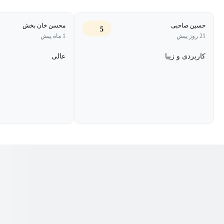
Blueprint کردن شبکه و انجام یک اسکن آسیب پذیری برای یافتن نقاط
ضعف را می بینیم.
حسین صاحبی
محسن خان بخش
5
21 روز پیش
1 ماه پیش
همچنین برخی از ابزارها و تکنیک هایی که هکرها از طریق گریز، مخفی
کاربردی و زیبا
عالی
شدن یا جعل کردن برای مقابله با شناسایی شدن استفاده می کنند را
معرفی می کنیم. همچنین می آموزید که چگونه خطر Tunneling را
کاهش دهید که روشی است که هکرها برای دور زدن امنیت شبکه
استفاده می کنند.