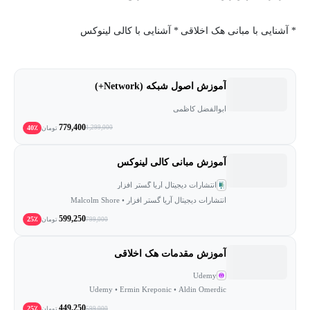
* آشنایی با مبانی هک اخلاقی
* آشنایی با کالی لینوکس
آموزش اصول شبکه (Network+)
ابوالفضل کاظمی
779,400
40٪
1,299,000
تومان
آموزش مبانی کالی لینوکس
انتشارات دیجیتال آریا گستر افزار
انتشارات دیجیتال آریا گستر افزار • Malcolm Shore
599,250
25٪
799,000
تومان
آموزش مقدمات هک اخلاقی
Udemy
Udemy • Ermin Kreponic • Aldin Omerdic
449,250
25٪
599,000
تومان