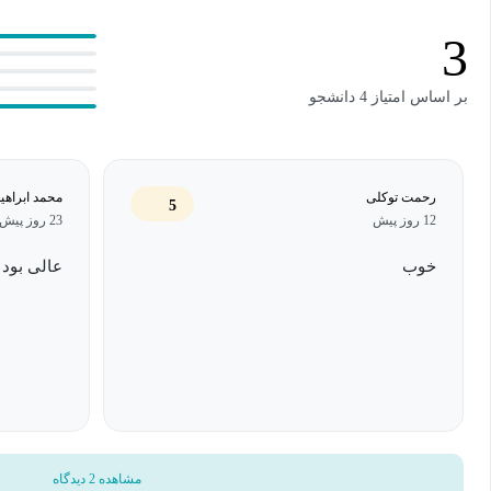
شما با گذراندن این دوره می‌توانید متن‌های حرفه‌ای ایجاد کنید،
3
اشکال، نمودارها و تصاویر به متن خودتان اضافه و ویرایش کنید
می‌توانید قسمتی از سند را به قسمت دیگر لینک کنید،
بر اساس امتیاز 4 دانشجو
یا قسمت‌های مهم را نشانه‌گذاری کنید...
و تمامی بخش‌های مهم دیگر را در این دوره با هم یاد می‌گیریم.
رحمت توکلی
محمد ابراهی
5
12 روز پیش
23 روز پیش
البته این را فراموش نکنید: برای یادگیری بهتر دوره باید حتماً در کنار آ
خوب
عالی بود
مطالب برایتان جا بیفتد.
مشاهده 2 دیدگاه