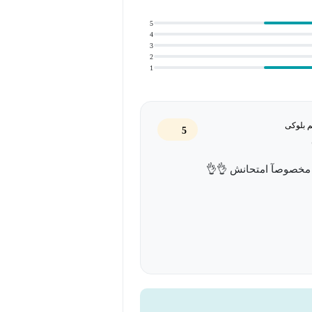
5
،
4
3
2
1
م بلوکی
5
موزش، در خانه تمرین و تکرار کنید تا
 مخصوصآ امتحانش 👌👌