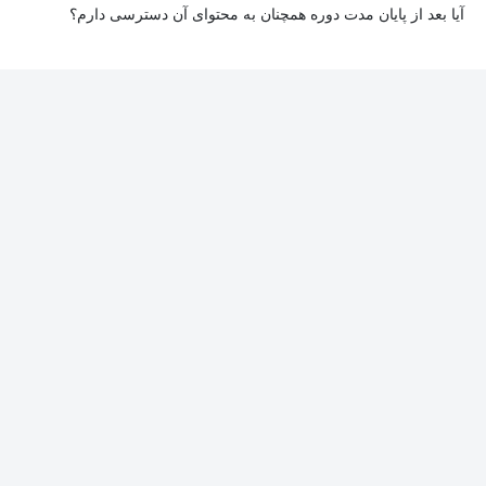
آیا بعد از پایان مدت دوره همچنان به محتوای آن دسترسی دارم؟
بله. پس از پایان مدت دوره نیز به ویدئوها، تمرین‌ها، پروژه‌ها و سایر
محتوای آموزشی دوره دسترسی خواهید داشت؛ اما امکان تصحیح
تمرین‌ها توسط پشتیبان دوره و دریافت گواهی‌نامه برای شما وجود
نخواهد داشت.