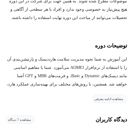
موضوعات مطرح شده شوند. به همین جهت برای شرکت در این دوره
هیچ پیش‌نیاز به خصوصی وجود ندارد و افراد با هر سطحی از آگاهی و
تحصیلات می‌توانند از مباحث این دوره نهایت استفاده را داشته باشند.
توضیحات دوره
این آموزش به شما نحوه مدیریت سلامت هارددیسک و پارتیشن‌بندی آن
را با استفاده از نرم‌افزار AOMEI می‌آموزد. شما با مفاهیم اساسی
مانند دیسک‌های Dynamic و Basic، و فرمت‌های MBR و GPT آشنا
خواهید شد. همچنین، با روش‌های مختلف برای بهینه‌سازی عملکرد هارد،
ایجاد و مدیریت پارتیشن‌ها، و ایمن‌سازی داده‌ها آشنا می‌شوید. هدف
مشاهده ادامه معرفی
این دوره، ارائه مهارت‌های کاربردی برای نگهداری و مدیریت حرفه‌ای
هارددیسک است.
دیدگاه کاربران
مشاهده 7 دیدگاه
این دوره آموزشی به بررسی سلامت هارددیسک و تکنیک‌های
پارتیشن‌بندی آن می‌پردازد. ابتدا مفاهیم پایه‌ای مانند انواع دیسک‌ها