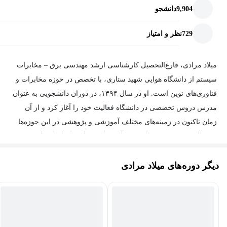
9,904
دانشجو
729
نظر و امتیاز
میلاد مرادی، فارغ‌التحصیل کارشناسی ارشد مهندسی برق – مخابرات
سیستم از دانشگاه هوایی شهید ستاری، با تخصص در حوزه مخابرات و
فناوری‌های نوین است. او در سال ۱۳۹۴، در دوران دانشجویی به عنوان
مدرس دروس تخصصی در دانشگاه فعالیت خود را آغاز کرد و از آن
زمان تاکنون در زمینه‌های مختلف آموزشی و پژوهشی در این حوزه‌ها
مشغول به تدریس بوده است. میلاد مرادی مؤلف یک کتاب علمی و
دارای تعدادی مقاله پژوهشی در زمینه مخابرات می‌باشد.
دیگر دوره‌های میلاد مرادی
از سوابق تدریسی ایشان می‌توان به تدریس در حوزه‌های شبکه و IT،
شبکه‌های عصبی، و زبان‌های برنامه‌نویسی متلب و پایتون اشاره کرد.
همچنین، وی در زمینه برق خودرو نیز تدریس داشته است که
نشان‌دهنده گستردگی تخصص‌ها و تجربه‌های ایشان در زمینه‌های مختلف