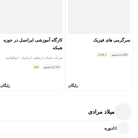
سرگرمی های فیزیک
کارگاه آموزشی ایرانسل در حوزه
شبکه
1,863
دانشجو
4.2
(14)
شرکت خدمات ارتباطی ایرانسل • ابوالقاسم
افشار • علی مهربان • امیر زارع‌نیا
2,561
دانشجو
5
(4)
رایگان
رایگان
میلاد مرادی
11
دوره