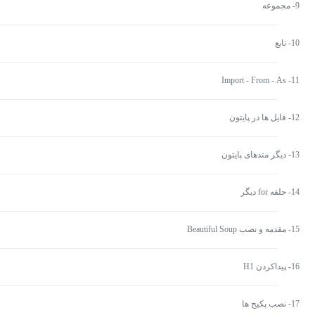
9- مجموعه
10- تابع
11- Import - From - As
12- فایل ها در پایتون
13- دیگر متدهای پایتون
14- حلقه for دیگر
15- مقدمه و نصب Beautiful Soup
16- پیداکردن H1
17- نصب پکیج ها