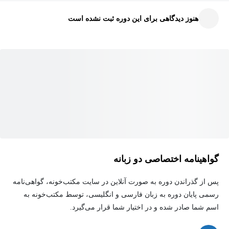
• طراحی فرم با کنترل‌های مختلف در NetBeans
هنوز دیدگاهی برای این دوره ثبت نشده است
• ایجاد پروژه با مدیریت مخزن قدرتمند Maven
• کدنویسی قسمت‌های مختلف پروژه با Java
• طریقه اضافه و نصب درایور پایگاه‌داده به پروژه
• استفاده از دستورات SQL در پروژه
• آموزش اضافه و نصب کتابخانه‌های خارجی به پروژه
• آموزش دانلود و نصب گزارش ساز مشهور و کاربردی - تجاری Jasper
Report
• طراحی گزارش در محیط Jasper Report
• آموزش نصب کتابخانه Jasper Report به پروژه
• کدنویسی جهت‌نمایش گزارش به‌وسیله Java
گواهینامه اختصاصی دو زبانه
پس از گذراندن دوره به صورت آنلاین در سایت مکتب‌خونه، گواهی‌نامه
رسمی پایان دوره به زبان فارسی و انگلیسی، توسط مکتب‌خونه به
اسم شما صادر شده و در اختیار شما قرار می‌گیرد.