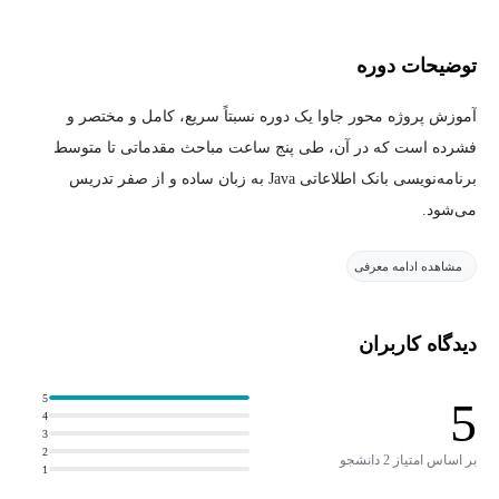
توضیحات دوره
آموزش پروژه محور جاوا یک دوره نسبتاً سریع، کامل و مختصر و
فشرده است که در آن، طی پنج ساعت مباحث مقدماتی تا متوسط
برنامه‌نویسی بانک اطلاعاتی Java به زبان ساده و از صفر تدریس
می‌شود.
مشاهده ادامه معرفی
با گذراندن این دوره، شما به سطح متوسطی از برنامه‌نویسی بانک
اطلاعاتی با زبان جاوا می‌رسید و به راحتی می‌توانید وارد سطوح بالاتر
شوید.
دیدگاه کاربران
آنچه از این آموزش جامع از صفر خواهید آموخت:
5
5
4
3
• آموزش نصب نرم‌افزار موردنیاز مدیریت پایگاه‌داده SQL Lite
2
بر اساس امتیاز 2 دانشجو
1
• طراحی پایگاه‌داده با SQL Lite