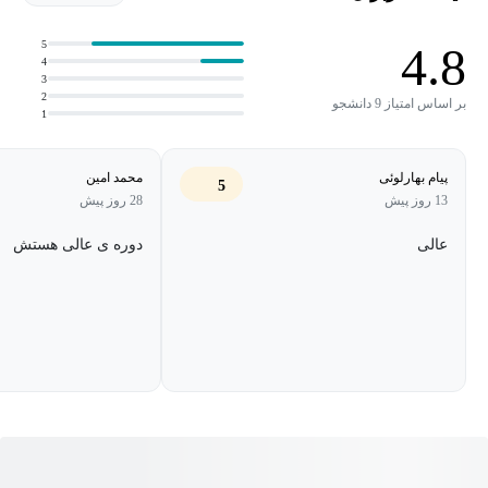
میکروکنترلرهای پیچیده داره، این دوره قراره تمام معادلات ذهنی شما
رو به هم بریزه!
5
4.8
4
3
ما در این آموزش، دل و روده‌ی ۵۵۵ رو می‌ریزیم بیرون و باهاش از
2
بر اساس امتیاز 9 دانشجو
1
مدارهای ساده‌ای مثل فلاشر پلیسی گرفته تا پروژه‌های سنگینی مثل
مدولاسیون پهنای پالس (PWM) رو به صورت کاملاً عملی روی بردبورد
پیام بهارلوئی
محمد امین
5
پیاده‌سازی می‌کنیم. حتی مدار سنسور تشخیص رنگ ماشین هم باهم
13 روز پیش
28 روز پیش
می بندیم!
عالی
دوره ی عالی هستش