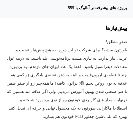
پروژه های پیشرفته‌تر آنالوگ با 555
پیش‌نیاز‌ها
صفرِ مطلق!
باورتون میشه؟ برای شرکت تو این دوره، به هیچ پیش‌نیاز عجیب و
غریبی نیاز ندارید. نه نیازی هست برنامه‌نویسی بلد باشید، نه لازمه غول
معادلات دیفرانسیل باشید. فقط یک عدد لیوان چای تازه‌دم، یه بردبورد،
چند تا قطعه‌ی ارزون‌قیمت و البته یه ذهن تشنه‌ی یادگیری (و کمی هم
علاقه به بوی روغن لحیم 😅) براتون کافیه! ما همه‌چیز رو از صفرِ صفر
تا صدِ صنعتی شدن بهتون آموزش می‌دیم. ولی اگر علاقه مند هستین که
درنهایت مدار های کاربردی خودتون رو از توی برد بورد شلخته و
اصطلاحا ماکارانی طورتون به یک محصول نهایی و حرفه ای تبدیل کنید
بهتره که بلد باشین چطور PCB خودتون هم بسازید!