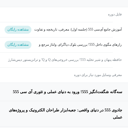
فایل دوره
آموزش جامع آی‌سی 555 (جلسه اول): معرفی، تاریخچه و تفاوت
مشاهده رایگان
تایمر، اسیلاتور و PWM
رازهای مگوی داخل 555! بررسی بلوک دیاگرام، ولتاژ مرجع و
مشاهده رایگان
نحوه کار مقایسه‌گرها
حافظه پنهان و شیر تخلیه 555! بررسی خروجی‌های Q و Q' و ترانزیستور دیس‌شارژ
معرفی وسایل مورد نیاز برای دوره
سه‌گانه شگفت‌انگیز 555! ورود به دنیای عملی و تئوری آی سی 555
جادوی 555 در دنیای واقعی: جعبه‌ابزار طراحان الکترونیک و پروژه‌های
عملی