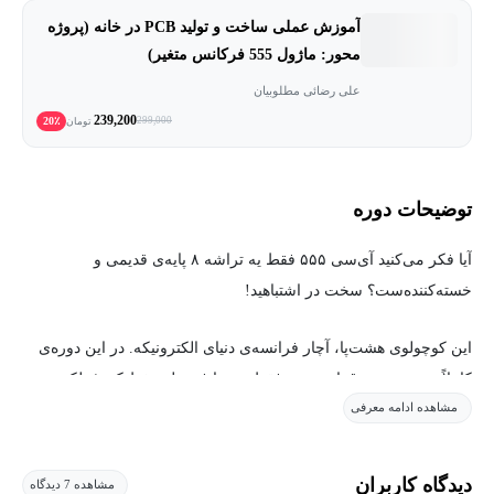
آموزش عملی ساخت و تولید PCB در خانه (پروژه
محور: ماژول 555 فرکانس متغیر)
علی رضائی مطلوبیان
239,200
20٪
299,000
تومان
توضیحات دوره
آیا فکر می‌کنید آی‌سی ۵۵۵ فقط یه تراشه ۸ پایه‌ی قدیمی و
خسته‌کننده‌ست؟ سخت در اشتباهید!
این کوچولوی هشت‌پا، آچار فرانسه‌ی دنیای الکترونیکه. در این دوره‌ی
کاملاً پروژه‌محور، قرار نیست فقط چند تا فرمول حفظ کنیم؛ بلکه
مشاهده ادامه معرفی
قراره آستین‌ها رو بالا بزنیم و از این آی‌سی جادویی، مدارهای صنعتی و
پروژه‌های خفن بسازیم. اگر تا حالا فکر می‌کردید ساخت یک مبدل
افزاینده ولتاژ (Step-Up Converter) یا یک درایور موتور DC نیاز به
دیدگاه کاربران
مشاهده 7 دیدگاه