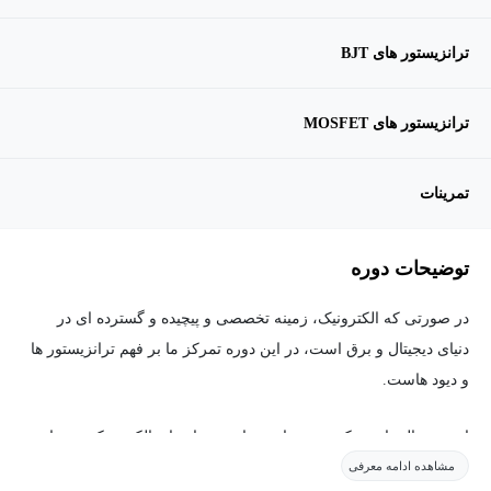
ترانزیستور های BJT
ترانزیستور های MOSFET
تمرینات
توضیحات دوره
در صورتی که الکترونیک، زمینه تخصصی و پیچیده و گسترده ای در
دنیای دیجیتال و برق است، در این دوره تمرکز ما بر فهم ترانزیستور ها
و دیود هاست.
این در حالی است که بدون نیاز به دانش مدار های الکترونیکی میتوان
مشاهده ادامه معرفی
کامل فهمید و از دنیای الکترونیک لذت برد.