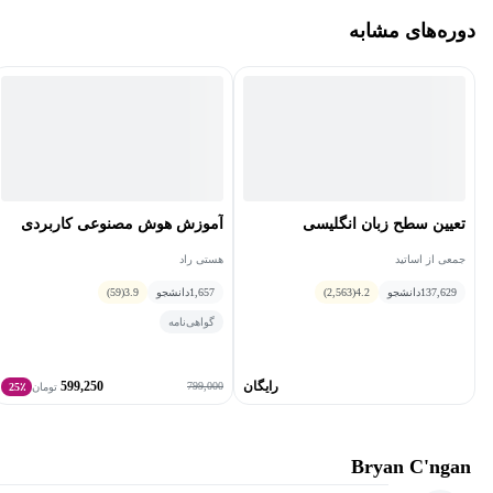
دوره‌های مشابه
سفر ما بر پایه هدف استوار است، تلاشی مبتنی بر وظیفه که تنها بر
ابزارهای ضروری تمرکز دارد. ما از پیچیدگی پرهیز می‌کنیم و به جای
آن، خرد مثال‌های دنیای واقعی را می‌پذیریم تا شما را با ابزارهای لازم
برای خلق طرح‌های زیبا و معنی‌دار تجهیز کنیم.
هرچند این کلاس عنوان متوسط را دارد، نترسید. با درک اولیه از
Procreate، شما به خوبی آماده‌ی شروع این اودیسه‌ی خلاقانه هستید.
تعیین سطح زبان انگلیسی
آموزش هوش مصنوعی کاربردی
جمعی از اساتید
هستی راد
تا پایان سفر ما، شما مهارت هنری برای خلق کلاژ دیجیتال خود را
137,629
دانشجو
4.2
(2,563)
1,657
دانشجو
3.9
(59)
خواهید داشت. از شما می‌خواهم که آی‌پد خود را آماده کنید و به این
گواهی‌نامه
سفر هنری بپیوندید، چرا که با هم، شگفتی‌هایی فراتر از تصور خلق
خواهیم کرد.
رایگان
599,250
799,000
تومان
25٪
Bryan C'ngan