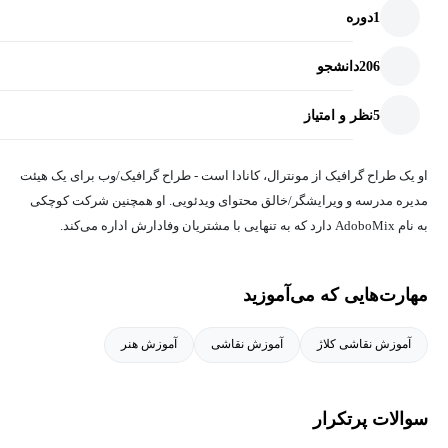
1
دوره
206
دانشجو
5
نظر و امتیاز
او یک طراح گرافیک از مونترال، کانادا است - طراح گرافیک/وب برای یک هیئت
مدیره مدرسه و ویرایشگر/خالق محتوای ویدئویی. او همچنین شرکت کوچکی
به نام AdoboMix دارد که به تنهایی با مشتریان وفادارش اداره می‌کند.
مهارت‌هایی که می‌آموزید
آموزش نقاشی کلاژ
آموزش نقاشی
آموزش هنر
سوالات پرتکرار