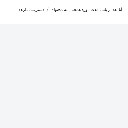
آیا بعد از پایان مدت دوره همچنان به محتوای آن دسترسی دارم؟
بله. پس از پایان مدت دوره نیز به ویدئوها، تمرین‌ها، پروژه‌ها و سایر
محتوای آموزشی دوره دسترسی خواهید داشت؛ اما امکان تصحیح
تمرین‌ها توسط پشتیبان دوره و دریافت گواهی‌نامه برای شما وجود
نخواهد داشت.