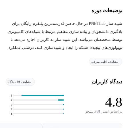
توضیحات دوره
شبیه ساز PNETLab در حال حاضر قدرتمندترین پلتفرم رایگان برای
یادگیری دانشجویان و پیاده سازی مفاهیم مرتبط با شبکه‌های کامپیوتری
توسط متخصصان می‌باشد. این شبیه ساز به کاربران اجازه می‌دهد تا
توپولوژی‌های پیچیده شبکه را ایجاد و شبیه‌سازی کنند، درستی عملکرد
تنظیمات را آزمایش کنند و تخصص خود را در یک محیط واقعی تمرین
مشاهده ادامه معرفی
کنند.
امولاتور Pnetlab طیف وسیعی از دستگاه‌ها مانند سیستم عامل‌ها،
دیدگاه کاربران
مشاهده 40 دیدگاه
روترها، سوئیچ‌ها، فایروال‌ها و سایر دستگاه‌های شبکه را ارائه می‌دهد
که می‌توانند برای ایجاد سناریوهای واقعی شبکه به یکدیگر متصل شوند.
5
4.8
4
3
بعد از گذراندن این دوره آموزشی، اعتماد به نفس کافی برای کار با
2
بر اساس امتیاز 88 دانشجو
1
دستگاه های واقعی را کسب خواهید کرد و این موضوع به شما در
مصاحبه های قبل از استخدام، ارتقا شغلی و انجام پروژه های