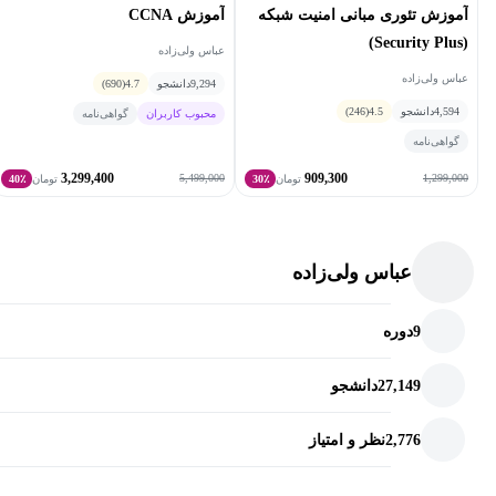
آموزش تئوری مبانی امنیت شبکه
آموزش CCNA
(Security Plus)
عباس ولی‌زاده
عباس ولی‌زاده
9,294
دانشجو
4.7
(690)
4,594
دانشجو
4.5
(246)
محبوب کاربران
گواهی‌نامه
گواهی‌نامه
3,299,400
909,300
5,499,000
1,299,000
تومان
30٪
تومان
40٪
عباس ولی‌زاده
9
دوره
27,149
دانشجو
2,776
نظر و امتیاز