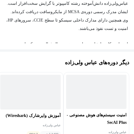
عباس‌ولی‌زاده دانش‌آموخته رشته کامپیوتر با گرایش سخت‌افزار است.
ایشان مدرک‌ رسمی دوره‌ی‌ MCSA‌ از مایکروسافت‌ دریافت کرده‌اند.
وی همچنین دارای مدارک‌ داخلی سیسکو تا سطح CCIE، سرورهای HP،
امنیت و تست نفوذ می‌باشند.
از تجارب کاری ایشان میتوان به چندین سال فعالیت در یکی از
دیتاسنترهای بزرگ کشور، چندین سال مدیر فناوری اطلاعات در شرکت
های خصوصی، همکاری با شرکت الوحدانیه امارات، مشاوره امنیت و
دیگر دوره‌های عباس ولی‌زاده
بهبود شبکه به مدیران ارشد سازمان‌ها اشاره کرد.
ایشان از سال ۱۳۹۲ تدریس را با متد‌های آموزشی بروز و بین‌المللی
آغاز کردند و در حال حاضر مدرس دوره‌های سیسکو و امنیت هستند.
امنیت سیستم‌های هوش مصنوعی -
آموزش وایرشارک (Wireshark)
SecAI Plus
عباس ولی‌زاده
عباس ولی‌زاده